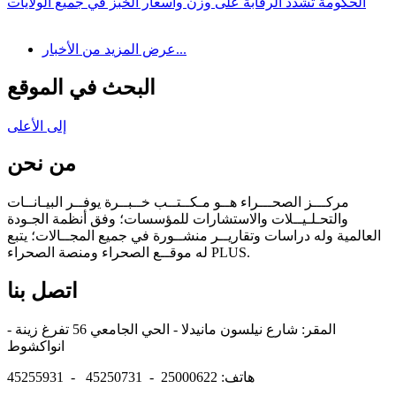
الحكومة تشدد الرقابة على وزن وأسعار الخبز في جميع الولايات
عرض المزيد من الأخبار...
البحث في الموقع
إلى الأعلى
من نحن
مركـــز الصحـــراء هــو مـكــتــب خــبــرة يوفــر البيـانــات
والتحـلـيــلات والاستشارات للمؤسسات؛ وفق أنظمة الجـودة
العالمية وله دراسات وتقاريــر منشــورة في جميع المجــالات؛ يتبع
له موقــع الصحراء ومنصة الصحراء PLUS.
اتصل بنا
المقر: شارع نيلسون مانيدلا - الحي الجامعي 56 تفرغ زينة -
انواكشوط
هاتف: 25000622 - 45250731 - 45255931