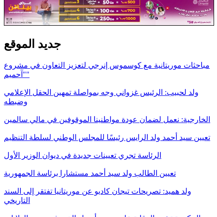
جديد الموقع
مباحثات موريتانية مع كوسموس إنرجي لتعزيز التعاون في مشروع
"آحميم"
ولد لحبيب: الرئيس غزواني وجه بمواصلة تمهين الحقل الإعلامي
وضبطه
الخارجية: نعمل لضمان عودة مواطنينا الموقوفين في مالي سالمين
تعيين سيد أحمد ولد الرايس رئيسًا للمجلس الوطني لسلطة التنظيم
الرئاسة تجري تعيينات جديدة في ديوان الوزير الأول
تعيين الطالب ولد سيد أحمد مستشارا برئاسة الجمهورية
ولد هميد: تصريحات تيجان كاديو عن موريتانيا تفتقر إلى السند
التاريخي