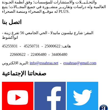
والتحـلـيــلات والاستشارات للمؤسسات؛ وفق أنظمة الجـودة
العالمية وله دراسات وتقاريــر منشــورة في جميع المجــالات؛ يتبع
له موقــع الصحراء ومنصة الصحراء PLUS.
اتصل بنا
المقر: شارع نيلسون مانيدلا - الحي الجامعي 56 تفرغ زينة -
انواكشوط
هاتف: 25000622 - 45250731 - 45255931
22660622 - 22406480 - 34406480
essahraa@gmail.com
-
info@essahraa.net
البريد الالكتروني:
صفحاتنا الإجتماعية