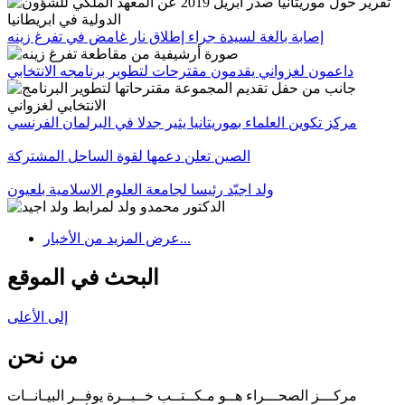
إصابة بالغة لسيدة جراء إطلاق نار غامض في تفرغ زينه
داعمون لغزواني يقدمون مقترحات لتطوير برنامجه الانتخابي
مركز تكوين العلماء بموريتانيا يثير جدلا في البرلمان الفرنسي
الصين تعلن دعمها لقوة الساحل المشتركة
ولد اجيّد رئيسا لجامعة العلوم الاسلامية بلعيون
عرض المزيد من الأخبار...
البحث في الموقع
إلى الأعلى
من نحن
مركـــز الصحـــراء هــو مـكــتــب خــبــرة يوفــر البيـانــات