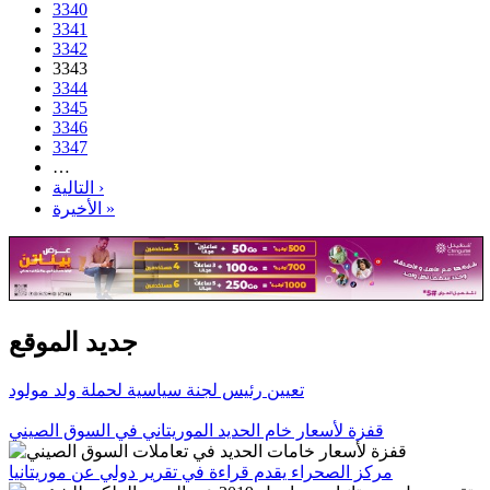
3340
3341
3342
3343
3344
3345
3346
3347
…
التالية ›
الأخيرة »
جديد الموقع
تعيين رئيس لجنة سياسية لحملة ولد مولود
قفزة لأسعار خام الحديد الموريتاني في السوق الصيني
مركز الصحراء يقدم قراءة في تقرير دولي عن موريتانيا