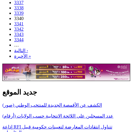
3337
3338
3339
3340
3341
3342
3343
3344
…
التالية ›
الأخيرة »
جديد الموقع
الكشف عن الأقمصة الجديدة للمنتخب الوطني (صور)
عدد المسجلين على اللائحة الانتخابية حسب الولايات (أرقام)
إذاعة RFI تتناول انتقادات المعارضة لتعيينات حكومية قبيل