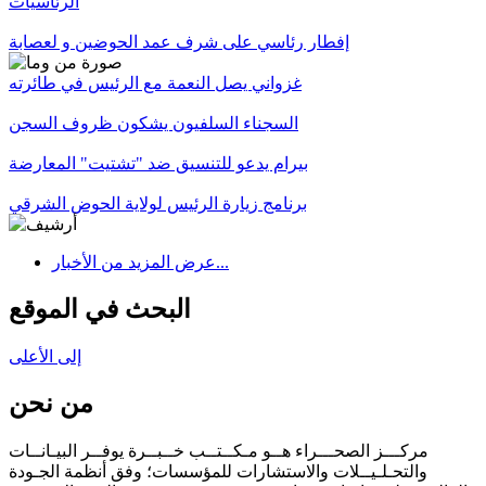
الرئاسيات
إفطار رئاسي على شرف عمد الحوضين و لعصابة
غزواني يصل النعمة مع الرئيس في طائرته
السجناء السلفيون يشكون ظروف السجن
بيرام يدعو للتنسيق ضد "تشتيت" المعارضة
برنامج زيارة الرئيس لولاية الحوض الشرقي
عرض المزيد من الأخبار...
البحث في الموقع
إلى الأعلى
من نحن
مركـــز الصحـــراء هــو مـكــتــب خــبــرة يوفــر البيـانــات
والتحـلـيــلات والاستشارات للمؤسسات؛ وفق أنظمة الجـودة