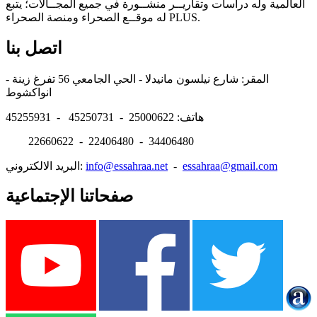
العالمية وله دراسات وتقاريــر منشــورة في جميع المجــالات؛ يتبع
له موقــع الصحراء ومنصة الصحراء PLUS.
اتصل بنا
المقر: شارع نيلسون مانيدلا - الحي الجامعي 56 تفرغ زينة -
انواكشوط
هاتف: 25000622 - 45250731 - 45255931
22660622 - 22406480 - 34406480
essahraa@gmail.com
-
info@essahraa.net
البريد الالكتروني:
صفحاتنا الإجتماعية