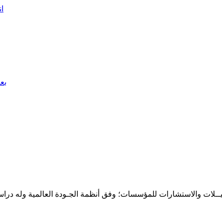
ان
بعد 54 يوما من الغياب.. تساؤلات مت
حـلـيــلات والاستشارات للمؤسسات؛ وفق أنظمة الجـودة العالمية وله درا