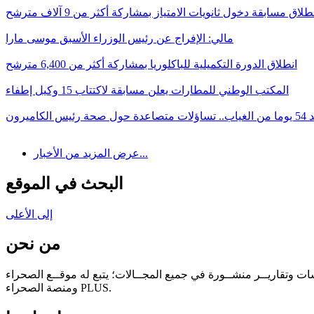
طلاق مسابقة دخول ثانويات الامتياز بمشاركة أكثر من 9 آلاف مترشح
مالي: الإفراج عن رئيس الوزراء الأسبق موسى مارا
انطلاق الدورة التكميلية للباكلوريا بمشاركة أكثر من 6,400 مترشح
المكتب الوطني للمطارات يعلن مسابقة لاكتتاب 15 وكيل إطفاء
صاعدة حول صحة رئيس الكاميرون
عرض المزيد من الأخبار...
البحث في الموقع
إلى الأعلى
من نحن
سات وتقاريــر منشــورة في جميع المجــالات؛ يتبع له موقــع الصحراء
ومنصة الصحراء PLUS.