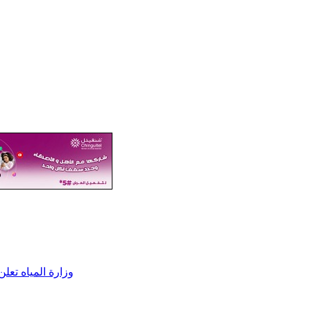
وزارة المياه تعلن تزويد 326 قرية بالمياه ضمن المرحلة الأول