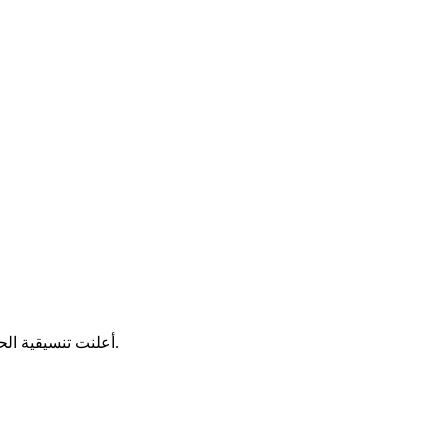
أعلنت تنسيقية الحركات الأزوادية في شمالي مالي تبنيها للهجوم الذي راح ضحيته 98 جنديا من قوات الجيش، بعد اشتباكات وقعت الخميس الماضي وسط البلاد.