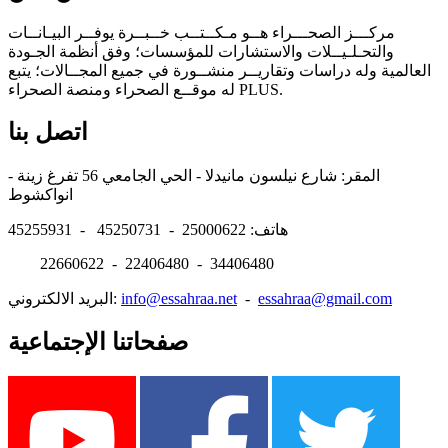
مركـــز الصحـــراء هــو مـكــتــب خــبــرة يوفــر البيـانــات
والتحـلـيــلات والاستشارات للمؤسسات؛ وفق أنظمة الجـودة
العالمية وله دراسات وتقاريــر منشــورة في جميع المجــالات؛ يتبع
له موقــع الصحراء ومنصة الصحراء PLUS.
اتصل بنا
المقر: شارع نيلسون مانيدلا - الحي الجامعي 56 تفرغ زينة -
انواكشوط
هاتف: 25000622 - 45250731 - 45255931
22660622 - 22406480 - 34406480
essahraa@gmail.com
-
info@essahraa.net
البريد الالكتروني:
صفحاتنا الإجتماعية