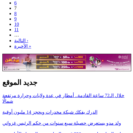
6
7
8
9
10
11
…
التالية ›
الأخيرة »
جديد الموقع
خلال الـ72 ساعة القادمة.. أمطار في عدة ولايات وحرارة مرتفعة
شمالًا
الدرك يفكك شبكة مخدرات ويحجز 14 مليون أوقية
ولد مدو يستعرض حصيلة سبع سنوات من حكم الرئيس غزواني