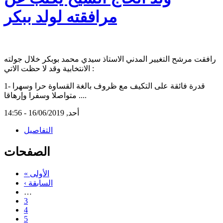
مرافقته لولد ببكر
رافقت مرشح التغيير المدني الاستاذ سيدي محمد بوبكر خلال جولته
الانتخابية وقد لا حظت الاتي :
1- قدرة فائقة على التكيف مع ظروف بالغة القساوة حرا وسهرا
متواصلا وسفرا وإرهاقا ....
أحد, 16/06/2019 - 14:56
التفاصيل
الصفحات
« الأولى
‹ السابقة
…
3
4
5