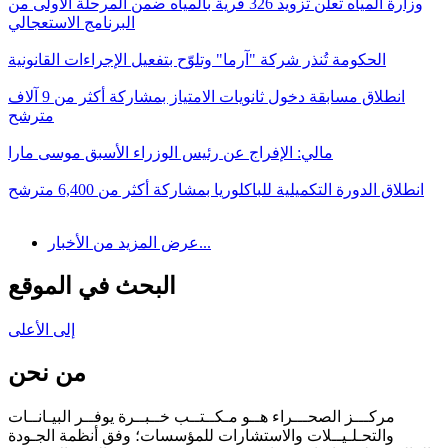
وزارة المياه تعلن تزويد 326 قرية بالمياه ضمن المرحلة الأولى من
البرنامج الاستعجالي
الحكومة تُنذر شركة "آرما" وتلوّح بتفعيل الإجراءات القانونية
انطلاق مسابقة دخول ثانويات الامتياز بمشاركة أكثر من 9 آلاف
مترشح
مالي: الإفراج عن رئيس الوزراء الأسبق موسى مارا
انطلاق الدورة التكميلية للباكلوريا بمشاركة أكثر من 6,400 مترشح
عرض المزيد من الأخبار...
البحث في الموقع
إلى الأعلى
من نحن
مركـــز الصحـــراء هــو مـكــتــب خــبــرة يوفــر البيـانــات
والتحـلـيــلات والاستشارات للمؤسسات؛ وفق أنظمة الجـودة