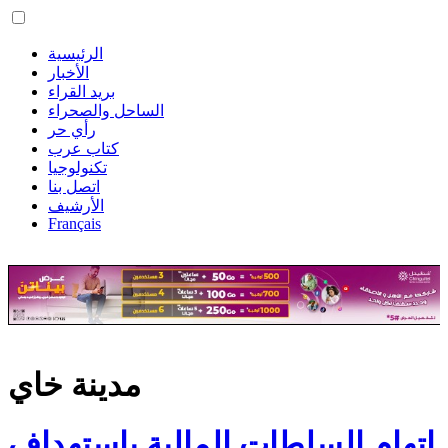
الرئيسية
الأخبار
بريد القراء
الساحل والصحراء
رأي حر
كتاب عرب
تكنولوجيا
اتصل بنا
الأرشيف
Français
مدينة خاي
اتهام السلطات المالية باستهداف