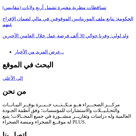
تساقطات مطرية معتبرة تشمل أربع ولايات (مقاييس)
الحكومة: نتابع ملف الموريتانيين الموقوفين في مالي لضمان الإفراج
عنهم
ولد لولي: وفرنا حوالي 30 ألف فرصة عمل خلال العامين الأخيرين
عرض المزيد من الأخبار...
البحث في الموقع
إلى الأعلى
من نحن
مركـــز الصحـــراء هــو مـكــتــب خــبــرة يوفــر البيـانــات
والتحـلـيــلات والاستشارات للمؤسسات؛ وفق أنظمة الجـودة
العالمية وله دراسات وتقاريــر منشــورة في جميع المجــالات؛ يتبع
له موقــع الصحراء ومنصة الصحراء PLUS.
اتصل بنا