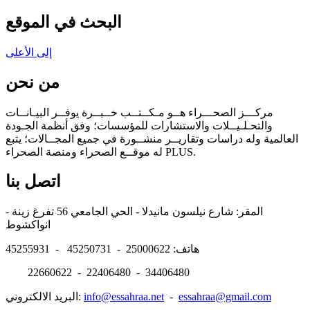
البحث في الموقع
إلى الأعلى
من نحن
مركـــز الصحـــراء هــو مـكــتــب خــبــرة يوفــر البيـانــات
والتحـلـيــلات والاستشارات للمؤسسات؛ وفق أنظمة الجـودة
العالمية وله دراسات وتقاريــر منشــورة في جميع المجــالات؛ يتبع
له موقــع الصحراء ومنصة الصحراء PLUS.
اتصل بنا
المقر: شارع نيلسون مانيدلا - الحي الجامعي 56 تفرغ زينة -
انواكشوط
هاتف: 25000622 - 45250731 - 45255931
22660622 - 22406480 - 34406480
essahraa@gmail.com
-
info@essahraa.net
البريد الالكتروني: