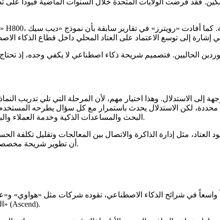
ين. فقد فرضت الولايات المتحدة خلال السنوات الماضية قيوداً على ت
ين الحاليين. فتصميم شريحة ذكاء اصطناعي لا يكفي وحده، إذ تحتاج ال
ة إلى الاستدلال. وهذا اختيار مهم، لأن المرحلة التي تلي تدريب الن
رة محددة، لكن الاستدلال يحدث باستمرار مع كل سؤال يطرحه المستخدم
البحث والمساعدات الذكية وخدمة العملاء والبرمجة، تصبح كفاءة الاستدلال عاملاً مباشراً في تكلفة الخدمة وربحيتها.
أن تطوير شريحة مخصصة قد يكون امتداداً طبيعياً لاستراتيجية تربط النموذج بالبنية التي تشغله.
واسعاً في شرائح الذكاء الاصطناعي، تقوده شركات مثل «هواوي» و«علي
البديل المحلي الأبرز لـ«إنفيديا» في الصين، خصوصاً عبر سلسلة «أسيند» (Ascend).