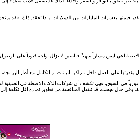
اطر تتعلق بالتوافر والسعر والأداء. لذلك قد تسعى «ديب سيك» إلى ب
تقدر قيمتها بعشرات المليارات من الدولارات. وإذا تحقق ذلك، فقد يم
صطناعي ليس مساراً سهلاً. فالصين لا تزال تواجه قيوداً على الوصول إ
ً فورياً في السوق. فهي تكشف أن شركات الذكاء الاصطناعي الصينية ل