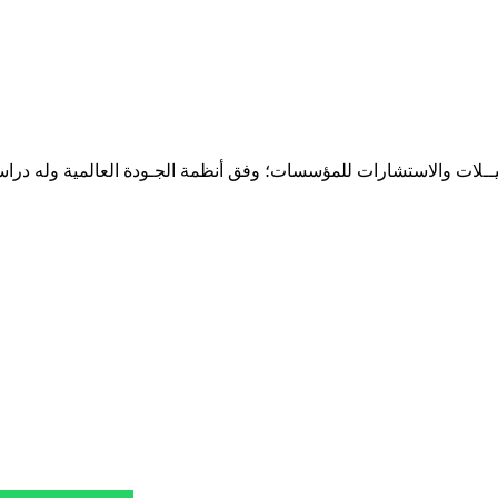
حـلـيــلات والاستشارات للمؤسسات؛ وفق أنظمة الجـودة العالمية وله درا
المقر: شارع نيلسون مانيدلا - الحي الجامعي 56 تفرغ زينة - انواكشوط