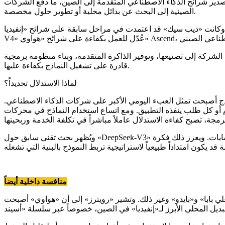
صدير شرائح الذكاء الاصطناعي المتقدمة إلى الصين، ما دفع الشركات
الصينية إلى البحث عن بدائل محلية أو تطوير حلول مخصصة.
وكانت «ديب سيك» قد اعتمدت في مراحل سابقة على شرائح «إنفيديا» H800، وهي شرائح صُممت أصلاً للسوق الصينية قبل تشديد القيود الأميركية. كما أفادت «رويترز» في تقارير سابقة بأن نموذج «ديب سيك
شركة إلى تصنيعها، وتوفير الذاكرة المتقدمة، وبناء منظومة برمجية
قادرة على تشغيل النماذج بكفاءة عليها.
لماذا الاستدلال تحديداً؟
ماذج أصبحت تمثل العبء اليومي الأكبر على شركات الذكاء الاصطناعي.
 أو كل طلب ينفذه التطبيق. ومع اتساع استخدام النماذج في محركات
ويُظهر بحث تقني سابق حول «DeepSeek-V3» أن الشركة ركزت على تحسين كفاءة النماذج عبر تصميمات تراعي قيود العتاد، مثل إدارة الذاكرة والاتصال بين المعالجات وتقليل تكلفة الحسابات. ويعزز ذلك فكرة
منافسة داخلية أيضاً
 بابا» و«بايدو» وغير ذلك. وتشير «رويترز» إلى أن «هواوي» أصبحت