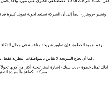
لكن اعتماد شركات الذكاء الاصطناعي الكبرى على مورد واحد يحمل مخ
وتشير «رويترز» أيضاً إلى أن الشركة تستعد لجولة تمويل كبيرة قد 
رغم أهمية الخطوة، فإن تطوير شريحة منافسة في مجال الذكاء الا
كما أن نجاح الشريحة لا يقاس بالمواصفات النظرية فقط، بل بقدرتها على العمل داخل مراكز البيانات، والتكامل مع أطر البرمجة، وتشغيل النماذج بثبات، وتقديم أداء اقتصادي أفضل من البدائل المتاحة.
لذلك تمثل خطوة «ديب سيك» إشارة استراتيجية أكثر من كونها تحولا
معركة الكفاءة والسيادة التقنية. وفي حال نجحت، قد تنتقل المنافسة من تطوير نماذج أقل تكلفة إلى بناء منظومات كاملة تجمع النموذج والبرمجيات والعتاد في بنية واحدة.