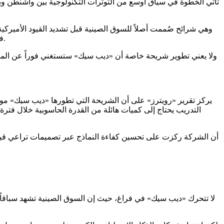
تأتي الخطوة في سياق أوسع من التوترات التكنولوجية بين واشنطن وبك
V4» عُدّل للعمل بكفاءة على شرائح «هواوي» Ascend، في إشارة إلى توسع الاعتماد على العتاد المحلي داخل قطاع الذكاء الاصطناعي الصيني.
ولا يعني تطوير شريحة خاصة أن «ديب سيك» ستستغني فوراً عن المورد
يركز تقرير «رويترز» على أن الشريحة التي تطورها «ديب سيك» موجه
التدريب يحتاج إلى كميات هائلة من القدرة الحاسوبية خلال فت
لا تتحرك «ديب سيك» في فراغ، حيث إن السوق الصينية تشهد سباقاً 