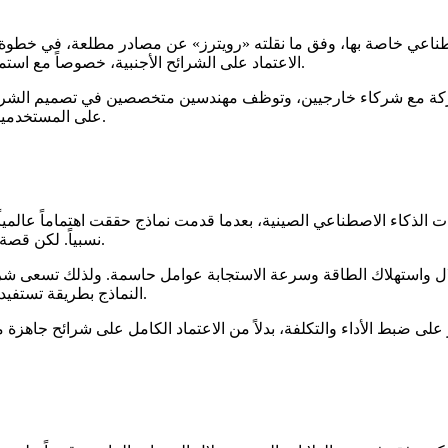
ي خاصة بها، وفق ما نقلته «رويترز» عن مصادر مطلعة، في خطوة تعكس
الاعتماد على الشرائح الأجنبية، خصوصاً مع استمرار القيود الأميركية على تصدير أشباه الموصلات المتقدمة إلى الصين.
لشركة مع شركاء خارجيين، وتوظف مهندسين متخصصين في تصميم الشرائح.
على المستخدمين بعد تدريبها، وليس بالضرورة على تدريب النماذج الضخمة من البداية.
الذكاء الاصطناعي الصينية، بعدما قدمت نماذج حققت اهتماماً عالمياً
نسبياً. لكن قصة الذكاء الاصطناعي لم تعد تتعلق بالنموذج وحده، بل بالبنية التي تشغله.
ال واستهلاك الطاقة وسرعة الاستجابة عوامل حاسمة. ولذلك تسعى شرك
النماذج بطريقة تستفيد من خصائص العتاد، أو يُطوَّر العتاد نفسه بما يناسب احتياجات النموذج.
ى ضبط الأداء والتكلفة، بدلاً من الاعتماد الكامل على شرائح جاهزة من