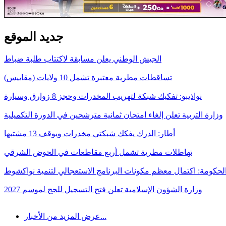
جديد الموقع
الجيش الوطني يعلن مسابقة لاكتتاب طلبة ضباط
تساقطات مطرية معتبرة تشمل 10 ولايات (مقاييس)
نواذيبو: تفكيك شبكة لتهريب المخدرات وحجز 8 زوارق وسيارة
وزارة التربية تعلن إلغاء امتحان ثمانية مترشحين في الدورة التكميلية
أطار: الدرك يفكك شبكتي مخدرات ويوقف 13 مشتبها
تهاطلات مطرية تشمل أربع مقاطعات في الحوض الشرقي
لحكومة: اكتمال معظم مكونات البرنامج الاستعجالي لتنمية نواكشوط
وزارة الشؤون الإسلامية تعلن فتح التسجيل للحج لموسم 2027
عرض المزيد من الأخبار...