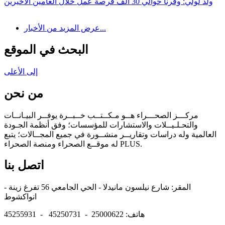
ولد لولي: وفرنا حوالي 30 ألف فرصة عمل خلال العامين الأخيرين
عرض المزيد من الأخبار...
البحث في الموقع
إلى الأعلى
من نحن
مركـــز الصحـــراء هــو مـكــتــب خــبــرة يوفــر البيـانــات
والتحـلـيــلات والاستشارات للمؤسسات؛ وفق أنظمة الجـودة
العالمية وله دراسات وتقاريــر منشــورة في جميع المجــالات؛ يتبع
له موقــع الصحراء ومنصة الصحراء PLUS.
اتصل بنا
المقر: شارع نيلسون مانيدلا - الحي الجامعي 56 تفرغ زينة -
انواكشوط
هاتف: 25000622 - 45250731 - 45255931