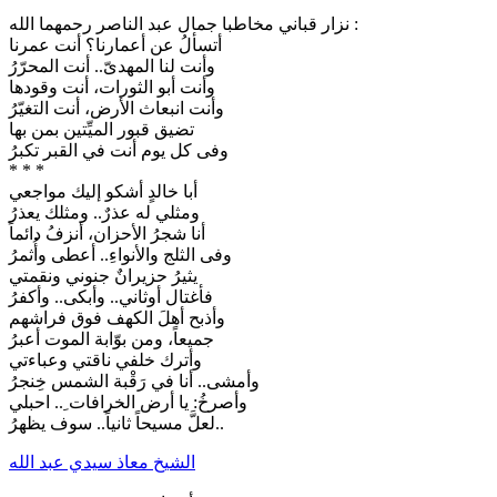
نزار قباني مخاطبا جمال عبد الناصر رحمهما الله :
أتسألُ عن أعمارنا؟ أنت عمرنا
وأنت لنا المهدىّ.. أنت المحرّرُ
وأنت أبو الثورات، أنت وقودها
وأنت انبعاث الأرض، أنت التغيّرُ
تضيق قبور الميِّتين بمن بها
وفى كل يوم أنت في القبر تكبرُ
* * *
أبا خالدٍ أشكو إليك مواجعي
ومثلي له عذرٌ.. ومثلك يعذرُ
أنا شجرُ الأحزان، أنزفُ دائماً
وفى الثلج والأنواءِ.. أعطى وأُثمرُ
يثيرُ حزيرانٌ جنوني ونقمتي
فأغتال أوثاني.. وأبكى.. وأكفرُ
وأذبح أهلَ الكهف فوق فراشهم
جميعاً، ومن بوّابة الموت أعبرُ
وأترك خلفي ناقتي وعباءتي
وأمشى.. أنا في رَقْبة الشمس خِنجرُ
وأصرخُ: يا أرض الخرافات ِ.. احبلي
لعلَّ مسيحاً ثانياً.. سوف يظهرُ..
الشيخ معاذ سيدي عبد الله