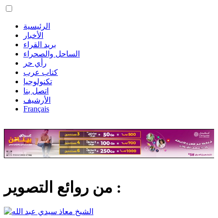
الرئيسية
الأخبار
بريد القراء
الساحل والصحراء
رأي حر
كتاب عرب
تكنولوجيا
اتصل بنا
الأرشيف
Français
من روائع التصوير :