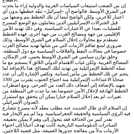
إن من الصعب استيعاب السياسات الغربية والدولية إزاء ما يحدث
في الشرق الأوسط. فالواضح أن «إسرائيل» تنفّذ خططها بدون أي
اعتبار للآخرين. ولكن الواضح أيضا أن تلك الخطط يتم وضعها من
قبل الجنرالات الإسرائيليين الذين يتعاملون مع الوضع كمسرح
للعمليات، بعيدا عن الاعتبارات السياسية. وفي ذلك تهديد للأمن
الإقليمي من جهة ومصالح الغرب من جهة آخرى. فهذه الخطط
تصطدم مع محاولات إحلال السلام في الشرق الأوسط، وذلك
ضروري لمنع تفاقم الأزمات التي من شأنها تهديد مصالح الغرب
خصوصا في مجالات النفط والعلاقات السياسية مع دول المنطقة،
وخلق توازن سياسي في الشرق الأوسط يحمي، قدر الإمكان،
المصالح الغربية. ولكن غياب الاهتمام الدولي اللائق لا ينسجم مع ما
تمثله الخطط الإسرائيلية من تهديد لتلك المصالح. هذا بالإضافة لما
ينجم عن تلك الخطط من مآس إنسانية. وتكفي الإشارة إلى أن عدد
ضحايا الاعتداءات الإسرائيلية منذ اجتياح الجنوب يقترب من 3300
شهيد بالإضافة إلى أضعاف ذلك العدد من الجرحى. ومع اضطراب
الخطط الهادفة لإحلال الأمن خصوصا بعد ما حدث في المنطقة من
تغيرات، لم يعد إحلال السلام خيارا يمكن أن يتحقق مع استمرار
العدوان الإسرائيلي.
إن السلام الذي طال الحديث عنه مطلب معقّد لأنه مسرح تتصارع
فيه الرؤى السياسية والحقيقة الجغراسياسية. وما لم يتم الإبحار فيه
بقدر كبير من الحذاقة فقد يتحول إلى وهم لا يمكن تحقيقه.
المبادرات الدبلوماسية التاريخية كانت تهدف أحياناً إلى احتواء
الأزمات بدلاً من معالجة جذورها العميقة، مثل قضية اللاجئين،