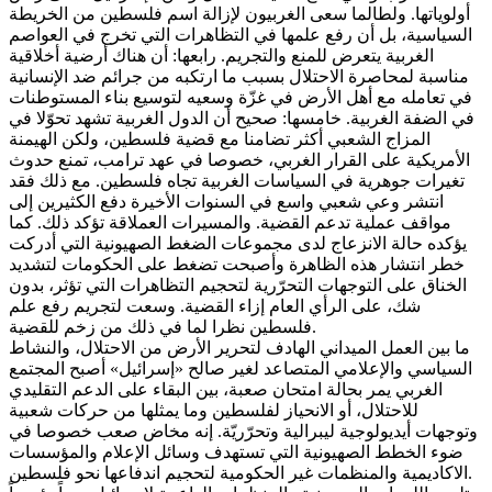
أولوياتها. ولطالما سعى الغربيون لإزالة اسم فلسطين من الخريطة
السياسية، بل أن رفع علمها في التظاهرات التي تخرج في العواصم
الغربية يتعرض للمنع والتجريم. رابعها: أن هناك أرضية أخلاقية
مناسبة لمحاصرة الاحتلال بسبب ما ارتكبه من جرائم ضد الإنسانية
في تعامله مع أهل الأرض في غزّة وسعيه لتوسيع بناء المستوطنات
في الضفة الغربية. خامسها: صحيح أن الدول الغربية تشهد تحوّلا في
المزاج الشعبي أكثر تضامنا مع قضية فلسطين، ولكن الهيمنة
الأمريكية على القرار الغربي، خصوصا في عهد ترامب، تمنع حدوث
تغيرات جوهرية في السياسات الغربية تجاه فلسطين. مع ذلك فقد
انتشر وعي شعبي واسع في السنوات الأخيرة دفع الكثيرين إلى
مواقف عملية تدعم القضية. والمسيرات العملاقة تؤكد ذلك. كما
يؤكده حالة الانزعاج لدى مجموعات الضغط الصهيونية التي أدركت
خطر انتشار هذه الظاهرة وأصبحت تضغط على الحكومات لتشديد
الخناق على التوجهات التحرّرية لتحجيم التظاهرات التي تؤثر، بدون
شك، على الرأي العام إزاء القضية. وسعت لتجريم رفع علم
فلسطين نظرا لما في ذلك من زخم للقضية.
ما بين العمل الميداني الهادف لتحرير الأرض من الاحتلال، والنشاط
السياسي والإعلامي المتصاعد لغير صالح «إسرائيل» أصبح المجتمع
الغربي يمر بحالة امتحان صعبة، بين البقاء على الدعم التقليدي
للاحتلال، أو الانحياز لفلسطين وما يمثلها من حركات شعبية
وتوجهات أيديولوجية ليبرالية وتحرّريّة. إنه مخاض صعب خصوصا في
ضوء الخطط الصهيونية التي تستهدف وسائل الإعلام والمؤسسات
الاكاديمية والمنظمات غير الحكومية لتحجيم اندفاعها نحو فلسطين.