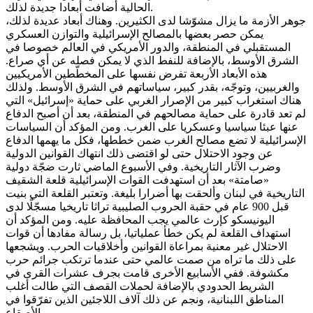
الحالية أضافت أبعادا جديدة لذلك.
جوهر الأزمة ما يزال مشوّشا لدى الكثيرين. وهناك أبعاد عديدة لذلك،
يمكن حصر بعضها بالمصالح الإسرائيلية والتوازن العسكري
المستقبلي في المنطقة، والدور الأمريكي في العالم خصوصا في
الشرق الأوسط، بالإضافة للنفط الذي لا يمكن فصله عن أي صراع.
هذه الأبعاد الأربعة تفرض نفسها على المخطّطين الأمريكيين
والغربيين، وتوجّه، بقدر كبير، سياساتهم في الشرق الأوسط. ولذلك
هناك استغراب كبير من الإصرار الغربي على حماية «إسرائيل» التي
لم تعد قادرة على حماية مصالحهم في المنطقة، بعد أن أصبح الدفاع
عنها عبئا سياسيا وعسكريا على الغرب. ومن المؤكد أن السياسات
الإسرائيلية لا تضع مصالح الغرب ضمن خططها، فكل ما يهمها الدفاع
عن وجود الاحتلال حتى لو اقتضى ذلك انتهاك القوانين الدولية
وضرب الآثار التاريخية. وفي الأسبوع الماضي ثارت ضجّة دولية
«صامتة» بعد أن استهدفت القوات الإسرائيلية قلعة الشقيف
التاريخية في لبنان وألحقت بها أضرارا بليغة. وتعتبر القلعة التي بنيت
قبل 900 عام في حقبة الحروب الصليبية تراثا تاريخيا مسجّلًا لدى
اليونيسكو كإرث عالمي يجب المحافظة عليه. ومن المؤكد أن
استهداف القلعة لم يكن خطأ عملياتيا، بل رسالة مفادها أن قوات
الاحتلال غير معنية بمراعاة القوانين وأخلاقيات الحرب. ويشجعها
على ذلك ما تراه من صمت عالمي حتى عندما ترتكب جرائم حرب
مكشوفة. ففي الأسابيع الأخرى قامت بجرف عشرات القرى في
الشريط الحدودي بالإضافة لحملات القصف التي طالت أغلب
المناطق اللبنانية، ونجم عن ذلك آلاف اللاجئين الذين تفرّقوا في
الأصقاع.