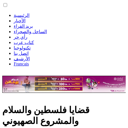
الرئيسية
الأخبار
بريد القراء
الساحل والصحراء
رأي حر
كتاب عرب
تكنولوجيا
اتصل بنا
الأرشيف
Français
قضايا فلسطين والسلام
والمشروع الصهيوني