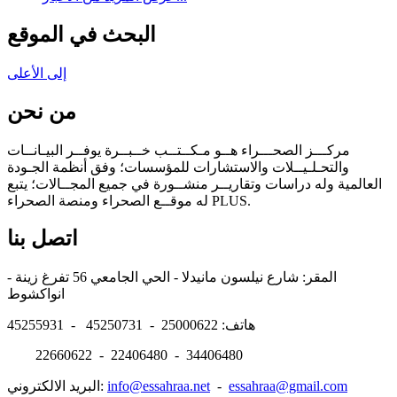
البحث في الموقع
إلى الأعلى
من نحن
مركـــز الصحـــراء هــو مـكــتــب خــبــرة يوفــر البيـانــات
والتحـلـيــلات والاستشارات للمؤسسات؛ وفق أنظمة الجـودة
العالمية وله دراسات وتقاريــر منشــورة في جميع المجــالات؛ يتبع
له موقــع الصحراء ومنصة الصحراء PLUS.
اتصل بنا
المقر: شارع نيلسون مانيدلا - الحي الجامعي 56 تفرغ زينة -
انواكشوط
هاتف: 25000622 - 45250731 - 45255931
22660622 - 22406480 - 34406480
essahraa@gmail.com
-
info@essahraa.net
البريد الالكتروني: