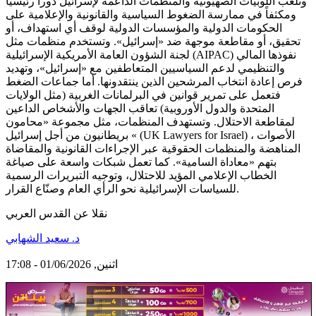
وتلعب اللوبيات الصهيونية والمنظمات الداعمة لإسرائيل دوراً رئيسياً
ومكثفاً في ممارسة الضغوط السياسية والقانونية والإعلامية على
الحكومات الدولية والمؤسسات الدولية لوقف أي استهداف، أو
تحقيق، أو مقاطعة موجهة ضد «إسرائيل». وتستخدم منظمات مثل
لجنة الشؤون العامة الأمريكية الإسرائيلية (AIPAC) نفوذها المالي
والتنظيمي لدعم السياسيين المتعاطفين مع «إسرائيل»، وتهديد
فرص إعادة انتخاب المرشحين الذين ينتقدونها. أما جماعات الضغط
فتعمل على تمرير قوانين في البرلمانات الغربية (مثل الولايات
المتحدة والدول الأوروبية) تعاقب الجهات والأشخاص الداعين
لمقاطعة الاحتلال. وتستهدف المنظمات، مثل مجموعة «محامون
بريطانيون من أجل إسرائيل « (UK Lawyers for Israel) ، الأصوات
المناهضة والمنظمات الحقوقية عبر الإجراءات القانونية والمقاضاة
بتهم «معاداة السامية». كما تعمل شبكات واسعة على صياغة
الخطاب الإعلامي المؤيد للاحتلال، وتوجيه التبريرات الرسمية
للسياسات الإسرائيلية نحو الرأي العام وصنّاع القرار.
نقلا عن القدس العربي
د. سعيد الشهابي
اثنين, 01/06/2026 - 17:08