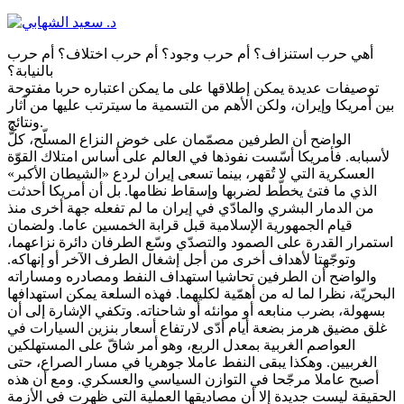
أهي حرب استنزاف؟ أم حرب وجود؟ أم حرب اختلاف؟ أم حرب
بالنيابة؟
توصيفات عديدة يمكن إطلاقها على ما يمكن اعتباره حربا مفتوحة
بين أمريكا وإيران، ولكن الأهم من التسمية ما سيترتب عليها من آثار
ونتائج.
الواضح أن الطرفين مصمّمان على خوض النزاع المسلّح، كلٌّ
لأسبابه. فأمريكا أسّست نفوذها في العالم على أساس امتلاك القوّة
العسكرية التي لا تُقهر، بينما تسعى إيران لردع «الشيطان الأكبر»
الذي ما فتئ يخطّط لضربها وإسقاط نظامها. بل أن أمريكا أحدثت
من الدمار البشري والمادّي في إيران ما لم تفعله جهة أخرى منذ
قيام الجمهورية الإسلامية قبل قرابة الخمسين عاما. ولضمان
استمرار القدرة على الصمود والتصدّي وسّع الطرفان دائرة نزاعهما،
وتوجّهتا لأهداف أخرى من أجل إشغال الطرف الآخر أو إنهاكه.
والواضح أن الطرفين تحاشيا استهداف النفط ومصادره ومساراته
البحريّة، نظرا لما له من أهمّية لكليهما. فهذه السلعة يمكن استهدافها
بسهولة، بضرب منابعه أو موانئه أو شاحناته. وتكفي الإشارة إلى أن
غلق مضيق هرمز بضعة أيام أدّى لارتفاع أسعار بنزين السيارات في
العواصم الغربية بمعدل الربع، وهو أمر شاقّ على المستهلكين
الغربيين. وهكذا يبقى النفط عاملا جوهريا في مسار الصراع، حتى
أصبح عاملا مرجّحا في التوازن السياسي والعسكري. ومع أن هذه
الحقيقة ليست جديدة إلا أن مصاديقها العملية التي ظهرت في الأزمة