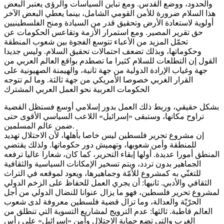
والحدود، ووضع القدس. ومع تباين السياسات والرؤى يعتبر البعض
هذا السلام ضرورة للأمن القومي الشامل، بينما يعطي البعض الآخر
أولوية لاستعادة الأرض وتحقيق قدر من السيادة ومنح الفلسطينيين
حق تقرير المصير. ومع استمرار الأزمة وتقاعس الحكومات عن
تحمّل المزيد من الأعباء تتوسع الفجوة بين شعوب المنطقة
وحكوماتها، وبذلك تضعف احتمالات تحقيق السلام. وليس جديدا
القول إن التطلعات للسلام كثيرا ما تصطدم بواقع العالم العربي من
جهة وغياب الإرادة الدولية من جهة ثانية، والهيمنة الصهيونية على
القرار الغربي خصوصا الأمريكي من جهة ثالثة. وما لم تتوجه
الحكومات العربية نحو العمل العربي المشترك
بشكل حقيقي، وربط ذلك العمل بدور إسلامي أوسع فستظل القضية
تراوح مكانها، وستبقى «إسرائيل» اللاعب السياسي الأقوى حتى
ضمن عالم المسلمين.
إن مشروع تحرير فلسطين ليس خاصا بأهلها، لأن الاحتلال تهديد
للمنطقة وأمن شعوبها، وتهميش دور حكوماتها. ولذلك يقتضي
المنطق أمورا عديدة. أولها إبقاء التحرير، كما كان، شعارا عاليا ترفعه
الجماهير بدون تردد، ويتم تسخير الإمكانات السياسية والثقافية
للتغنّي به كمشروع للأمّة وجماهيرها، ويعود لموقعه في التراث
الثقافي والأدبي. ثانيها: أن يجري العمل للحفاظ على الزخم الدولي
لمشروع تحرير فلسطين، فهو ما يزال عنوانا للنضال الدولي من أجل
الحرّيّة والعدالة، وما تزال قضية فلسطين معروفة لدى شعوب
العالم قاطبة. ثالثها: عدم الترويج لمشاريع التسوية التي تنطلق من
الغرب والتي تضع حماية الاحتلال وأمن «إسرائيل» على رأس