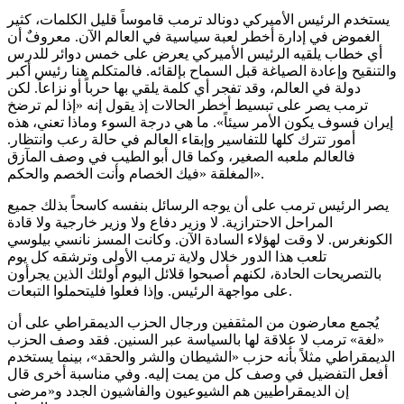
يستخدم الرئيس الأميركي دونالد ترمب قاموساً قليل الكلمات، كثير
الغموض في إدارة أخطر لعبة سياسية في العالم الآن. معروفٌ أن
أي خطاب يلقيه الرئيس الأميركي يعرض على خمس دوائر للدرس
والتنقيح وإعادة الصياغة قبل السماح بإلقائه. فالمتكلم هنا رئيس أكبر
دولة في العالم، وقد تفجر أي كلمة يلقي بها حرباً أو نزاعاً. لكن
ترمب يصر على تبسيط أخطر الحالات إذ يقول إنه «إذا لم ترضخ
إيران فسوف يكون الأمر سيئاً». ما هي درجة السوء وماذا تعني، هذه
أمور تترك كلها للتفاسير وإبقاء العالم في حالة رعب وانتظار.
فالعالم ملعبه الصغير، وكما قال أبو الطيب في وصف المآزق
المغلقة «فيك الخصام وأنت الخصم والحكم».
يصر الرئيس ترمب على أن يوجه الرسائل بنفسه كاسحاً بذلك جميع
المراحل الاحترازية. لا وزير دفاع ولا وزير خارجية ولا قادة
الكونغرس. لا وقت لهؤلاء السادة الآن. وكانت المسز نانسي بيلوسي
تلعب هذا الدور خلال ولاية ترمب الأولى وترشقه كل يوم
بالتصريحات الحادة، لكنهم أصبحوا قلائل اليوم أولئك الذين يجرأون
على مواجهة الرئيس. وإذا فعلوا فليتحملوا التبعات.
يُجمع معارضون من المثقفين ورجال الحزب الديمقراطي على أن
«لغة» ترمب لا علاقة لها بالسياسة عبر السنين. فقد وصف الحزب
الديمقراطي مثلاً بأنه حزب «الشيطان والشر والحقد»، بينما يستخدم
أفعل التفضيل في وصف كل من يمت إليه. وفي مناسبة أخرى قال
إن الديمقراطيين هم الشيوعيون والفاشيون الجدد و«مرضى