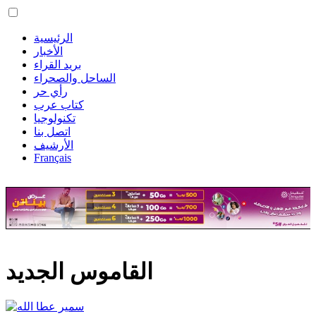
الرئيسية
الأخبار
بريد القراء
الساحل والصحراء
رأي حر
كتاب عرب
تكنولوجيا
اتصل بنا
الأرشيف
Français
القاموس الجديد