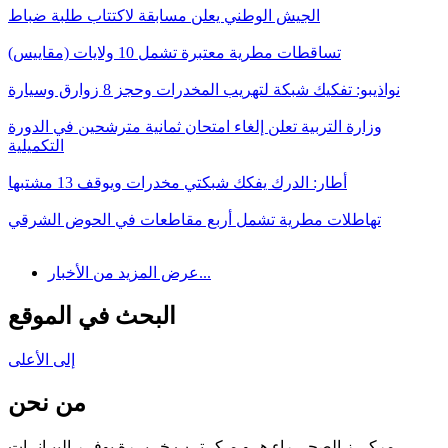
الجيش الوطني يعلن مسابقة لاكتتاب طلبة ضباط
تساقطات مطرية معتبرة تشمل 10 ولايات (مقاييس)
نواذيبو: تفكيك شبكة لتهريب المخدرات وحجز 8 زوارق وسيارة
وزارة التربية تعلن إلغاء امتحان ثمانية مترشحين في الدورة
التكميلية
أطار: الدرك يفكك شبكتي مخدرات ويوقف 13 مشتبها
تهاطلات مطرية تشمل أربع مقاطعات في الحوض الشرقي
عرض المزيد من الأخبار...
البحث في الموقع
إلى الأعلى
من نحن
مركـــز الصحـــراء هــو مـكــتــب خــبــرة يوفــر البيـانــات