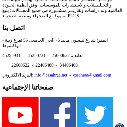
والتحـلـيــلات والاستشارات للمؤسسات؛ وفق أنظمة الجـودة
العالمية وله دراسات وتقاريــر منشــورة في جميع المجــالات؛ يتبع
له موقــع الصحراء ومنصة الصحراء PLUS.
اتصل بنا
المقر: شارع نيلسون مانيدلا - الحي الجامعي 56 تفرغ زينة -
انواكشوط
هاتف: 25000622 - 45250731 - 45255931
22660622 - 22406480 - 34406480
essahraa@gmail.com
-
info@essahraa.net
البريد الالكتروني:
صفحاتنا الإجتماعية