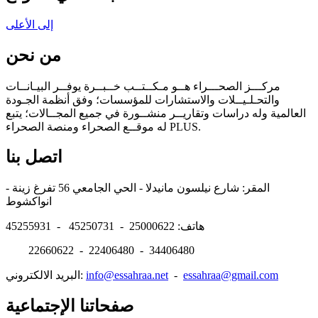
إلى الأعلى
من نحن
مركـــز الصحـــراء هــو مـكــتــب خــبــرة يوفــر البيـانــات
والتحـلـيــلات والاستشارات للمؤسسات؛ وفق أنظمة الجـودة
العالمية وله دراسات وتقاريــر منشــورة في جميع المجــالات؛ يتبع
له موقــع الصحراء ومنصة الصحراء PLUS.
اتصل بنا
المقر: شارع نيلسون مانيدلا - الحي الجامعي 56 تفرغ زينة -
انواكشوط
هاتف: 25000622 - 45250731 - 45255931
22660622 - 22406480 - 34406480
essahraa@gmail.com
-
info@essahraa.net
البريد الالكتروني:
صفحاتنا الإجتماعية