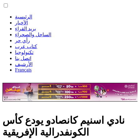
الرئيسية
الأخبار
بريد القراء
الساحل والصحراء
رأي حر
كتاب عرب
تكنولوجيا
اتصل بنا
الأرشيف
Français
نادي اسنيم كانصادو يودع كأس
الكونفدرالية الإفريقية