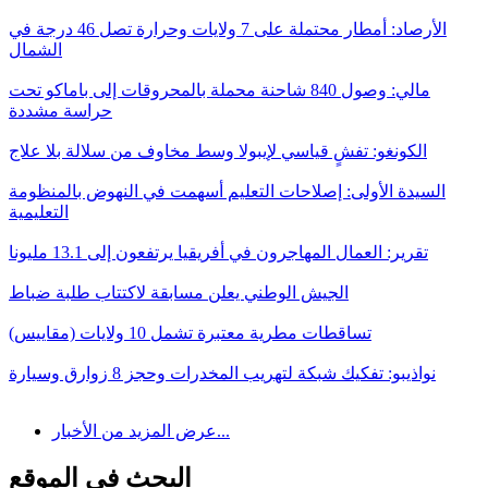
الأرصاد: أمطار محتملة على 7 ولايات وحرارة تصل 46 درجة في
الشمال
مالي: وصول 840 شاحنة محملة بالمحروقات إلى باماكو تحت
حراسة مشددة
الكونغو: تفشٍ قياسي لإيبولا وسط مخاوف من سلالة بلا علاج
السيدة الأولى: إصلاحات التعليم أسهمت في النهوض بالمنظومة
التعليمية
تقرير: العمال المهاجرون في أفريقيا يرتفعون إلى 13.1 مليونا
الجيش الوطني يعلن مسابقة لاكتتاب طلبة ضباط
تساقطات مطرية معتبرة تشمل 10 ولايات (مقاييس)
نواذيبو: تفكيك شبكة لتهريب المخدرات وحجز 8 زوارق وسيارة
عرض المزيد من الأخبار...
البحث في الموقع