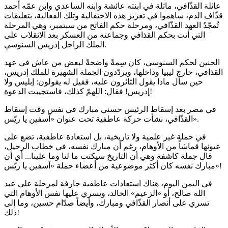
عائلة القذّافي، ماثلة في ابنته عائشة وابنه الساعدي وابن عمّه أحمد
قذّاف الدم، ساهموا في تعزيز هذه الاحتفالية وتلك الفعالية، بتعليقات
تُمجّدُ العهد القذّافي، ومرحلة حكم الفاتح من سبتمبر، وهي المرحلة
التي أتت بحكم القذافي وجماعته من العسكر بعد الانقلاب على
الملك الراحل إدريس السنوسي.
الحنين لحكم السنوسي، كان سِمةً واضحةً لبعض من عاش في عهد
القذافي، خارج ليبيا وداخلها، ويردّدون الجملة الشهيرة للملك إدريس،
حين سأل ماذا يقول الثائرون عليه، فقيل له يقولون: إبليس ولا
إدريس! فقال: اللهمّ كذلك، فاستجيبت الدعوة!
في مصر بعد إسقاط الرئيس حسني مبارك في نفس وقت إسقاط
القذّافي، نشأت حركة عاطفية تحت عنوان «آسفين يا ريّس».
في حملة غير علمية ولا تاريخية، بل استعادة عاطفية، تضع على
عيونها قماشاً من الأوهام، رغم أن مبارك نفسه، في خطاب الرحيل،
قال جملة كاشفة وهي أن التاريخ سيكتب ما لنا وما علينا... أي أن
مبارك نفسه كان أكثر موضوعية من أعضاء حملة «آسفين يا ريّس»!
في اليمن اليوم، هناك استعادات عاطفية جارفة لمرحلة علي عبد
الله صالح، أو «الزعيم» الخالد، ويسري عليها نفس الأوهام التي
تسري على أنصار القذّافي ومبارك، وأيضاً صدّام حسين، وما إلى
ذلك!