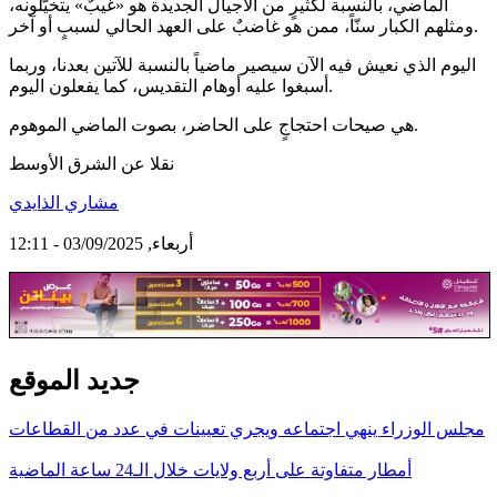
الماضي، بالنسبة لكثيرٍ من الأجيال الجديدة هو «غيبٌ» يتخيّلونه،
ومثلهم الكبار سنّاً، ممن هو غاضبٌ على العهد الحالي لسببٍ أو آخر.
اليوم الذي نعيش فيه الآن سيصير ماضياً بالنسبة للآتين بعدنا، وربما
أسبغوا عليه أوهام التقديس، كما يفعلون اليوم.
هي صيحات احتجاجٍ على الحاضر، بصوت الماضي الموهوم.
نقلا عن الشرق الأوسط
مشاري الذايدي
أربعاء, 03/09/2025 - 12:11
جديد الموقع
مجلس الوزراء ينهي اجتماعه ويجري تعيينات في عدد من القطاعات
أمطار متفاوتة على أربع ولايات خلال الـ24 ساعة الماضية