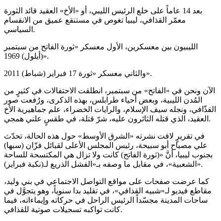
بعد 14 عاماً على خلع الرئيس الليبي، أو «الأخ» العقيد قائد الثورة
معمّر القذافي، ليبيا تغوص في مستنقع عميق من الانقسام
السياسي.
الليبيون بين معسكرين، الأول معسكر «ثورة الفاتح من سبتمبر
(أيلول) 1969».
والثاني معسكر «ثورة 17 فبراير (شباط) 2011».
الآن ونحن في «الفاتح» من سبتمبر، انطلقت الاحتفالات في كثيرٍ من
المُدن الليبية، وبعض أحياء طرابلس، بهذه الذكرى، ورُفعت صور
القذّافي، ونجله سيف الإسلام، والرايات الخضراء، علم جماهيرية الأخ
العقيد، الذي قتله الثائرون عليه، شرّ قتلة، في طقسٍ علني همجي.
في تقريرٍ لافت نشرته «الشرق الأوسط» حول هذه الحالة، تحدّث
علي مصباح أبو سبيحة، رئيس المجلس الأعلى لقبائل فزّان (سبها)
بجنوب ليبيا، أنَّ «(ثورة الفاتح) كانت ولا تزال هي المكتسحة للساحة
الشعبية»، في مقابل ما وصفه بـ«الفشل الذريع لـ(نكبة فبراير)».
كما عرضت صفحات على مواقع التواصل الاجتماعي في بني وليد،
مقاطع فيديو لـ«شبيه القذافي»، في تقليد بدا سنوياً، وهو يتجوَّل في
ساحات المدينة مجسّداً الرئيس الراحل في حركاته وإيماءاته، فيما
كانت تواكبه تسجيلات صوتية للقذافي.