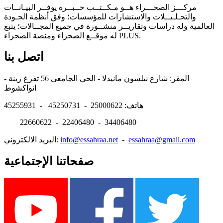
مركـــز الصحـــراء هــو مـكــتــب خــبــرة يوفــر البيـانــات
والتحـلـيــلات والاستشارات للمؤسسات؛ وفق أنظمة الجـودة
العالمية وله دراسات وتقاريــر منشــورة في جميع المجــالات؛ يتبع
له موقــع الصحراء ومنصة الصحراء PLUS.
اتصل بنا
المقر: شارع نيلسون مانيدلا - الحي الجامعي 56 تفرغ زينة -
انواكشوط
هاتف: 25000622 - 45250731 - 45255931
22660622 - 22406480 - 34406480
essahraa@gmail.com
-
info@essahraa.net
البريد الالكتروني:
صفحاتنا الإجتماعية