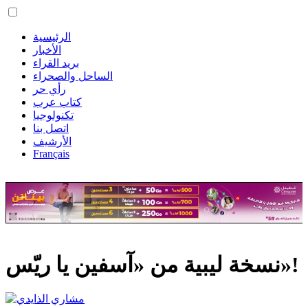
الرئيسية
الأخبار
بريد القراء
الساحل والصحراء
رأي حر
كتاب عرب
تكنولوجيا
اتصل بنا
الأرشيف
Français
نسخة ليبية من «آسفين يا ريّس»!