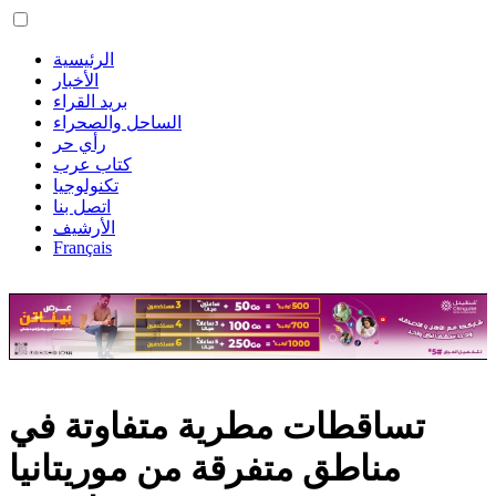
الرئيسية
الأخبار
بريد القراء
الساحل والصحراء
رأي حر
كتاب عرب
تكنولوجيا
اتصل بنا
الأرشيف
Français
تساقطات مطرية متفاوتة في
مناطق متفرقة من موريتانيا