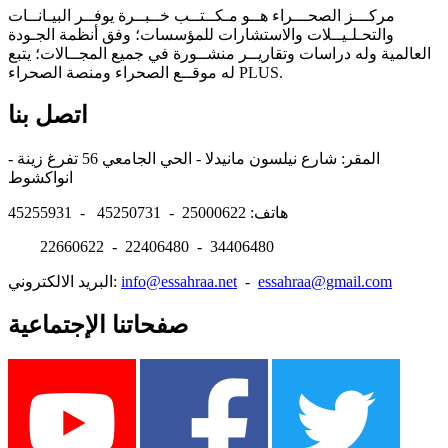
مركـــز الصحـــراء هــو مـكــتــب خــبــرة يوفــر البيـانــات
والتحـلـيــلات والاستشارات للمؤسسات؛ وفق أنظمة الجـودة
العالمية وله دراسات وتقاريــر منشــورة في جميع المجــالات؛ يتبع
له موقــع الصحراء ومنصة الصحراء PLUS.
اتصل بنا
المقر: شارع نيلسون مانيدلا - الحي الجامعي 56 تفرغ زينة -
انواكشوط
هاتف: 25000622 - 45250731 - 45255931
22660622 - 22406480 - 34406480
essahraa@gmail.com
-
info@essahraa.net
البريد الالكتروني:
صفحاتنا الإجتماعية