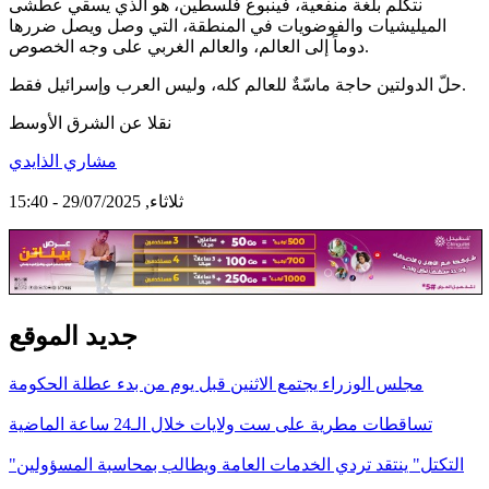
نتكلم بلغة منفعية، فينبوع فلسطين، هو الذي يسقي عطشى
الميليشيات والفوضويات في المنطقة، التي وصل ويصل ضررها
دوماً إلى العالم، والعالم الغربي على وجه الخصوص.
حلّ الدولتين حاجة ماسّةٌ للعالم كله، وليس العرب وإسرائيل فقط.
نقلا عن الشرق الأوسط
مشاري الذايدي
ثلاثاء, 29/07/2025 - 15:40
جديد الموقع
مجلس الوزراء يجتمع الاثنين قبل يوم من بدء عطلة الحكومة
تساقطات مطرية على ست ولايات خلال الـ24 ساعة الماضية
"التكتل" ينتقد تردي الخدمات العامة ويطالب بمحاسبة المسؤولين