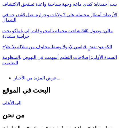
بنت أحمدناه: كيدي ماغه وجهة سياحية واعدة تستحق الاكتشاف
الأرصاد: أمطار محتملة على 7 ولايات وحرارة تصل 46 درجة في
الشمال
مالي: وصول 840 شاحنة محملة بالمحروقات إلى باماكو تحت
حراسة مشددة
الكونغو: تفشٍ قياسي لإيبولا وسط مخاوف من سلالة بلا علاج
السيدة الأولى: إصلاحات التعليم أسهمت في النهوض بالمنظومة
التعليمية
عرض المزيد من الأخبار...
البحث في الموقع
إلى الأعلى
من نحن
مركـــز الصحـــراء هــو مـكــتــب خــبــرة يوفــر البيـانــات