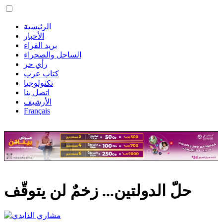
الرئيسية
الأخبار
بريد القراء
الساحل والصحراء
رأي حر
كتاب عرب
تكنولوجيا
اتصل بنا
الأرشيف
Français
حلّ الدولتين... زخمٌ لن يتوقّف