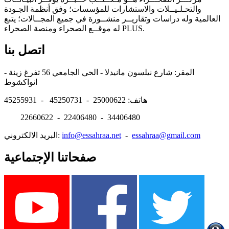
والتحـلـيــلات والاستشارات للمؤسسات؛ وفق أنظمة الجـودة
العالمية وله دراسات وتقاريــر منشــورة في جميع المجــالات؛ يتبع
له موقــع الصحراء ومنصة الصحراء PLUS.
اتصل بنا
المقر: شارع نيلسون مانيدلا - الحي الجامعي 56 تفرغ زينة -
انواكشوط
هاتف: 25000622 - 45250731 - 45255931
22660622 - 22406480 - 34406480
essahraa@gmail.com
-
info@essahraa.net
البريد الالكتروني:
صفحاتنا الإجتماعية