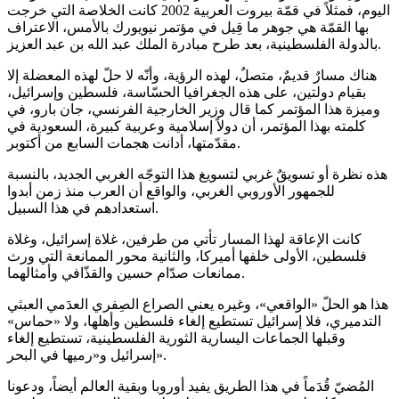
اليوم، فمثلاً في قمّة بيروت العربية 2002 كانت الخلاصة التي خرجت
بها القمّة هي جوهر ما قِيل في مؤتمر نيويورك بالأمس، الاعتراف
بالدولة الفلسطينية، بعد طرح مبادرة الملك عبد الله بن عبد العزيز.
هناك مسارٌ قديمٌ، متصلٌ، لهذه الرؤية، وأنّه لا حلّ لهذه المعضلة إلا
بقيام دولتين، على هذه الجغرافيا الحسّاسة، فلسطين وإسرائيل،
وميزة هذا المؤتمر كما قال وزير الخارجية الفرنسي، جان بارو، في
كلمته بهذا المؤتمر، أن دولاً إسلامية وعربية كبيرة، السعودية في
مقدّمتها، أدانت هجمات السابع من أكتوبر.
هذه نظرة أو تسويقٌ غربي لتسويغ هذا التوجّه الغربي الجديد، بالنسبة
للجمهور الأوروبي الغربي، والواقع أن العرب منذ زمن أبدوا
استعدادهم في هذا السبيل.
كانت الإعاقة لهذا المسار تأتي من طرفين، غلاة إسرائيل، وغلاة
فلسطين، الأولى خلفها أميركا، والثانية محور الممانعة التي ورث
ممانعات صدّام حسين والقذّافي وأمثالهما.
هذا هو الحلّ «الواقعي»، وغيره يعني الصراع الصِفري العدَمي العبثي
التدميري، فلا إسرائيل تستطيع إلغاء فلسطين وأهلها، ولا «حماس»
وقبلها الجماعات اليسارية الثورية الفلسطينية، تستطيع إلغاء
إسرائيل و«رميها في البحر».
المُضيّ قُدَماً في هذا الطريق يفيد أوروبا وبقية العالم أيضاً، ودعونا