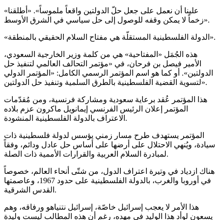
«علينا أن نعمل على جعل حلّ الدولتين واقعاً ملموساً». «أطلقنا
زخماً لا يمكن وقفه للوصول إلى حل سياسي في الشرق الأوسط».
«الدولة الفلسطينية المستقلّة هي مفتاح السلام الحقيقي بالمنطقة».
هذه الجُمَل «المفتاحية» هي من كلمة وزير الخارجية السعودي،
الأمير فيصل بن فرحان، في «مؤتمر التحالف العالمي لتنفيذ حل
الدولتين». أو كما هو اسم المؤتمر الرسمي الكامل: «المؤتمر الدولي
لتسوية القضية الفلسطينية بالطرق السلمية وتنفيذ حل الدولتين».
هذا المؤتمر عُقد برعاية سعودية ومشاركة فرنسية، ومن مُقدّمات
المؤتمر إعلان الرئيس الفرنسي إيمانويل ماكرون عزم بلاده
الاعتراف بالدولة الفلسطينية المنشودة.
المؤتمر يستهدف طرح مسار زمني يؤسس لدولة فلسطينية ذات
سيادة، ويُنهي الاحتلال على أرضها على أساس حل عادل ودائم، وفقاً
لمبادرة السلام العربية والقرارات الأممية ذات الصلة.
هناك ازدياد في وتيرة اعتراف الدول، من شتّى أنحاء العالم، خصوصاً
في أوروبا والغرب، بالدولة الفلسطينية على حدود 1967، وعاصمتها
القدس الشرقية.
هذا الأمر لا يعجب إسرائيل خاصّة، إسرائيل نتنياهو ورفاقه، وهم
يسعون لوأد هذا الوليد في مهده، رغم أن هذه المطالب ليست وليدة