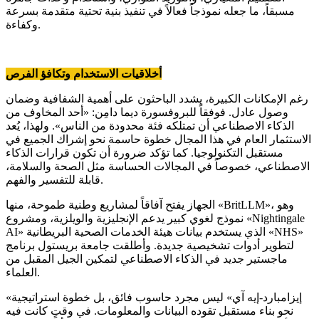
مسبقاً، ما جعله نموذجاً فعالاً في تنفيذ بنية تحتية متقدمة بسرعة
وكفاءة.
أخلاقيات الاستخدام وتكافؤ الفرص
رغم الإمكانات الكبيرة، يشدد الباحثون على أهمية الشفافية وضمان
وصول عادل. فوفقاً للبروفسورة ديما دامِن: «أحد المخاوف من
الذكاء الاصطناعي أن تمتلكه فئة محدودة من الناس». ولهذا، يُعد
الاستثمار العام في هذا المجال خطوة حاسمة نحو إشراك الجميع في
مستقبل التكنولوجيا. كما تؤكد ضرورة أن تكون قرارات الذكاء
الاصطناعي، خصوصاً في المجالات الحساسة مثل الصحة والسلامة،
قابلة للتفسير والفهم.
الجهاز يفتح آفاقاً لمشاريع وطنية طموحة، منها «BritLLM»، وهو
نموذج لغوي كبير يدعم الإنجليزية والويلزية، ومشروع «Nightingale
AI» الذي يستخدم بيانات هيئة الخدمات الصحية البريطانية «NHS»
لتطوير أدوات تشخيصية جديدة. وأطلقت جامعة بريستول برنامج
ماجستير جديد في الذكاء الاصطناعي لتمكين الجيل المقبل من
العلماء.
«إيزامبارد-إيه آي» ليس مجرد حاسوب فائق، بل خطوة استراتيجية
نحو بناء مستقبل تقوده البيانات والمعلومات. في وقتٍ كانت فيه