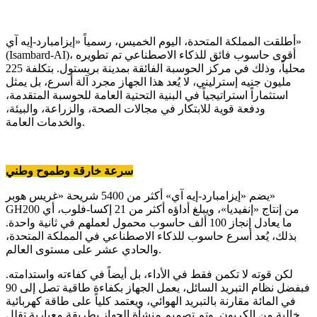
أطلقت المملكة المتحدة، اليوم الخميس، رسمياً «إيزامبارد-إيه آي»
(Isambard-AI)، أقوى حاسوب فائق للذكاء الاصطناعي تم تطويره
محلياً، وذلك في مركز الحوسبة الفائقة بمدينة بريستول. بتكلفة 225
مليون جنيه إسترليني، لا يُعد هذا الجهاز مجرد آلة أسرع، بل يمثل
استثماراً استراتيجياً في البنية التحتية العامة للحوسبة المتقدمة،
ودفعة قوية للابتكار في مجالات الصحة، والزراعة، والبيئة،
والخدمات العامة.
سرعة خارقة وطموح وطني
يضم «إيزامبارد-إيه آي» أكثر من 5400 شريحة «غريس هوبر»
GH200 من إنتاج «إنفيديا»، ويبلغ أداؤه أكثر من 21 إكسا-فلوب، أي
ما يعادل إنجاز 100 ألف حاسوب محمول لعملهم في ثانية واحدة.
بذلك، يُعد أسرع حاسوب للذكاء الاصطناعي في المملكة المتحدة،
والحادي عشر على مستوى العالم.
لكن قوته لا تكمن فقط في الأداء، بل أيضاً في كفاءته واستدامته.
فبفضل نظام التبريد السائل، يعمل الجهاز بكفاءة طاقية تصل إلى 90
في المائة مقارنة بالتبريد الهوائي، ويعتمد كلياً على طاقة كهربائية
خالية من الكربون. وتم تصميم منشأة الجهاز بطريقة معيارية تقلل