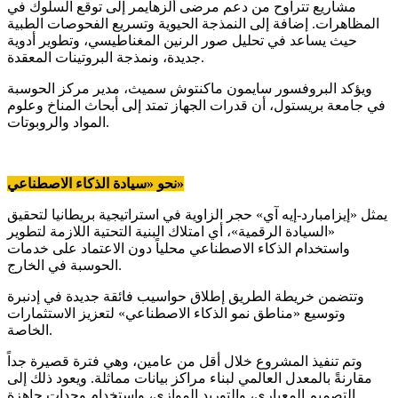
مشاريع تتراوح من دعم مرضى ألزهايمر إلى توقع السلوك في
المظاهرات. إضافة إلى النمذجة الحيوية وتسريع الفحوصات الطبية
حيث يساعد في تحليل صور الرنين المغناطيسي، وتطوير أدوية
جديدة، ونمذجة البروتينات المعقدة.
ويؤكد البروفسور سايمون ماكنتوش سميث، مدير مركز الحوسبة
في جامعة بريستول، أن قدرات الجهاز تمتد إلى أبحاث المناخ وعلوم
المواد والروبوتات.
نحو «سيادة الذكاء الاصطناعي»
يمثل «إيزامبارد-إيه آي» حجر الزاوية في استراتيجية بريطانيا لتحقيق
«السيادة الرقمية»، أي امتلاك البنية التحتية اللازمة لتطوير
واستخدام الذكاء الاصطناعي محلياً دون الاعتماد على خدمات
الحوسبة في الخارج.
وتتضمن خريطة الطريق إطلاق حواسيب فائقة جديدة في إدنبرة
وتوسيع «مناطق نمو الذكاء الاصطناعي» لتعزيز الاستثمارات
الخاصة.
وتم تنفيذ المشروع خلال أقل من عامين، وهي فترة قصيرة جداً
مقارنةً بالمعدل العالمي لبناء مراكز بيانات مماثلة. ويعود ذلك إلى
التصميم المعياري، والتوريد الموازي، واستخدام وحدات جاهزة