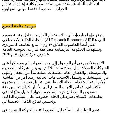
انبعاثات البناء بنسبة 72 في المائة، مع إمكانية إعادة استخدام
الحرارة الصادرة لتدفئة المباني المجاورة.
حوسبة متاحة للجميع
يتوفر «إيزامبارد-إيه آي» للاستخدام العام من خلال منصة «مورد
أبحاث الذكاء الاصطناعي» (AI Research Resource - AIRR)، التي
تضم أيضاً الحاسوب الفائق «داون» التابع لجامعة كامبريدج.
وتستهدف الحكومة البريطانية مضاعفة قدرات الحوسبة العامة
عشرين مرة بحلول عام 2030.
الأهمية تكمن في أن الوصول إلى هذه القدرات لم يعد حكراً على
الشركات العملاقة، بل أصبح متاحاً للأكاديميين، والشركات الصغيرة
والمتوسطة، والقطاع العام. تطبيقات عملية تبدأ من الحقل وتنتهي
في المستشفى، وتشمل الاستخدامات الحالية رصد أمراض الماشية
مبكراً: يتم استخدام الذكاء الاصطناعي لتحليل فيديوهات مستمرة
لاكتشاف أعراض التهاب الضرع لدى الأبقار. كذلك تحسين دقة
تشخيص السرطان حيث يُستخدم الجهاز لتحليل تحيّزات في
تطبيقات اكتشاف سرطان الجلد، خصوصاً على البشرة الداكنة،
وتحسين نماذج الذكاء الاصطناعي.
تضم التطبيقات أيضاً تحليل الفيديو للتنبؤ بالحركة البشرية في