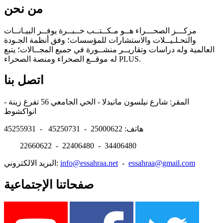
من نحن
مركـــز الصحـــراء هــو مـكــتــب خــبــرة يوفــر البيـانــات
والتحـلـيــلات والاستشارات للمؤسسات؛ وفق أنظمة الجـودة
العالمية وله دراسات وتقاريــر منشــورة في جميع المجــالات؛ يتبع
له موقــع الصحراء ومنصة الصحراء PLUS.
اتصل بنا
المقر: شارع نيلسون مانيدلا - الحي الجامعي 56 تفرغ زينة -
انواكشوط
هاتف: 25000622 - 45250731 - 45255931
22660622 - 22406480 - 34406480
essahraa@gmail.com
-
info@essahraa.net
البريد الالكتروني:
صفحاتنا الإجتماعية