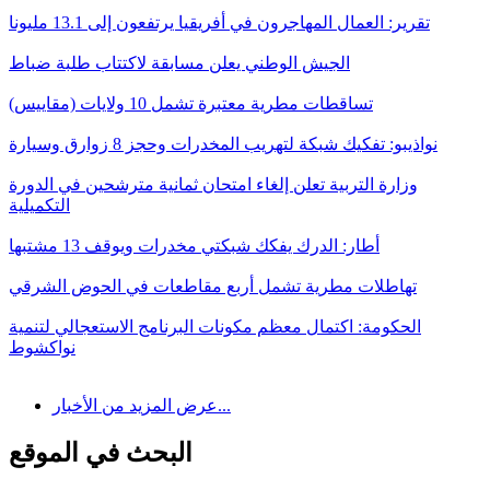
تقرير: العمال المهاجرون في أفريقيا يرتفعون إلى 13.1 مليونا
الجيش الوطني يعلن مسابقة لاكتتاب طلبة ضباط
تساقطات مطرية معتبرة تشمل 10 ولايات (مقاييس)
نواذيبو: تفكيك شبكة لتهريب المخدرات وحجز 8 زوارق وسيارة
وزارة التربية تعلن إلغاء امتحان ثمانية مترشحين في الدورة
التكميلية
أطار: الدرك يفكك شبكتي مخدرات ويوقف 13 مشتبها
تهاطلات مطرية تشمل أربع مقاطعات في الحوض الشرقي
الحكومة: اكتمال معظم مكونات البرنامج الاستعجالي لتنمية
نواكشوط
عرض المزيد من الأخبار...
البحث في الموقع