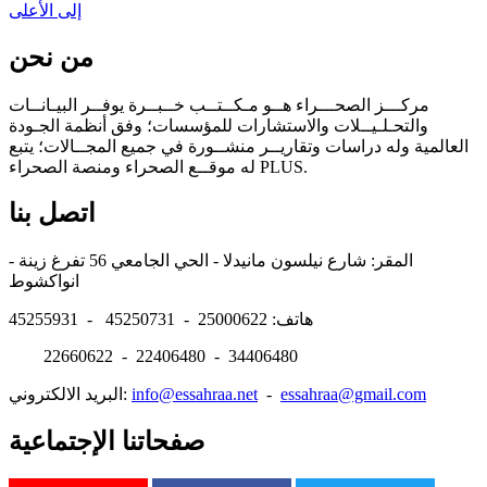
إلى الأعلى
من نحن
مركـــز الصحـــراء هــو مـكــتــب خــبــرة يوفــر البيـانــات
والتحـلـيــلات والاستشارات للمؤسسات؛ وفق أنظمة الجـودة
العالمية وله دراسات وتقاريــر منشــورة في جميع المجــالات؛ يتبع
له موقــع الصحراء ومنصة الصحراء PLUS.
اتصل بنا
المقر: شارع نيلسون مانيدلا - الحي الجامعي 56 تفرغ زينة -
انواكشوط
هاتف: 25000622 - 45250731 - 45255931
22660622 - 22406480 - 34406480
essahraa@gmail.com
-
info@essahraa.net
البريد الالكتروني:
صفحاتنا الإجتماعية