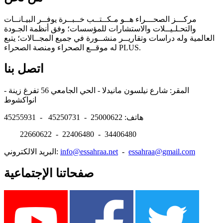
مركـــز الصحـــراء هــو مـكــتــب خــبــرة يوفــر البيـانــات
والتحـلـيــلات والاستشارات للمؤسسات؛ وفق أنظمة الجـودة
العالمية وله دراسات وتقاريــر منشــورة في جميع المجــالات؛ يتبع
له موقــع الصحراء ومنصة الصحراء PLUS.
اتصل بنا
المقر: شارع نيلسون مانيدلا - الحي الجامعي 56 تفرغ زينة -
انواكشوط
هاتف: 25000622 - 45250731 - 45255931
22660622 - 22406480 - 34406480
essahraa@gmail.com
-
info@essahraa.net
البريد الالكتروني:
صفحاتنا الإجتماعية