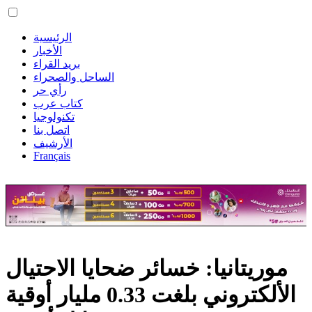
الرئيسية
الأخبار
بريد القراء
الساحل والصحراء
رأي حر
كتاب عرب
تكنولوجيا
اتصل بنا
الأرشيف
Français
موريتانيا: خسائر ضحايا الاحتيال
الألكتروني بلغت 0.33 مليار أوقية