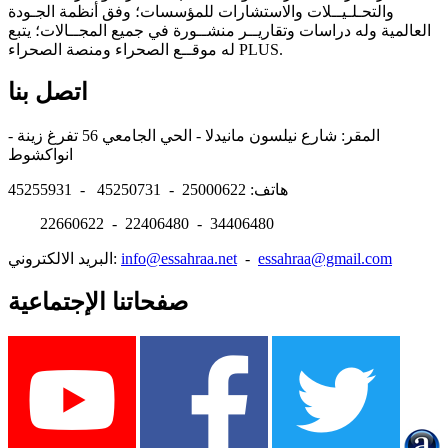
والتحـلـيــلات والاستشارات للمؤسسات؛ وفق أنظمة الجـودة
العالمية وله دراسات وتقاريــر منشــورة في جميع المجــالات؛ يتبع
له موقــع الصحراء ومنصة الصحراء PLUS.
اتصل بنا
المقر: شارع نيلسون مانيدلا - الحي الجامعي 56 تفرغ زينة -
انواكشوط
هاتف: 25000622 - 45250731 - 45255931
22660622 - 22406480 - 34406480
essahraa@gmail.com
-
info@essahraa.net
البريد الالكتروني:
صفحاتنا الإجتماعية