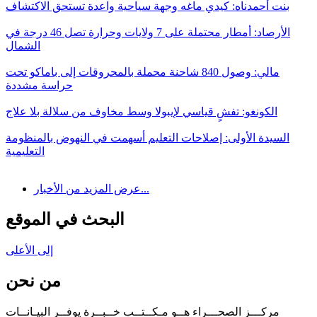
بنت أحمدناه: كيدي ماغه وجهة سياحية واعدة تستحق الاكتشاف
الأرصاد: أمطار محتملة على 7 ولايات وحرارة تصل 46 درجة في
الشمال
مالي: وصول 840 شاحنة محملة بالمحروقات إلى باماكو تحت
حراسة مشددة
الكونغو: تفشٍ قياسي لإيبولا وسط مخاوف من سلالة بلا علاج
السيدة الأولى: إصلاحات التعليم أسهمت في النهوض بالمنظومة
التعليمية
عرض المزيد من الأخبار...
البحث في الموقع
إلى الأعلى
من نحن
مركـــز الصحـــراء هــو مـكــتــب خــبــرة يوفــر البيـانــات