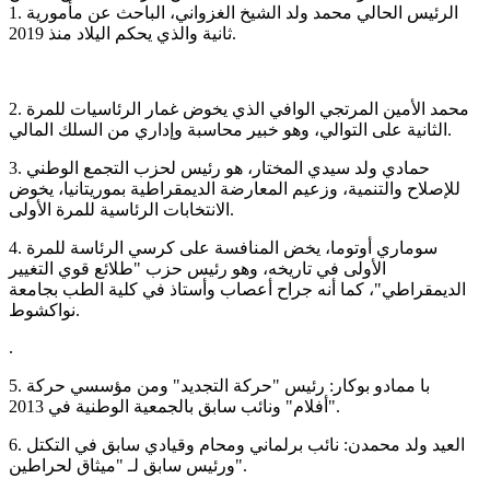
1. الرئيس الحالي محمد ولد الشيخ الغزواني، الباحث عن مأمورية
ثانية والذي يحكم اليلاد منذ 2019.
2. محمد الأمين المرتجي الوافي الذي يخوض غمار الرئاسيات للمرة
الثانية على التوالي، وهو خبير محاسبة وإداري من السلك المالي.
3. حمادي ولد سيدي المختار، هو رئيس لحزب التجمع الوطني
للإصلاح والتنمية، وزعيم المعارضة الديمقراطية بموريتانيا، يخوض
الانتخابات الرئاسية للمرة الأولى.
4. سوماري أوتوما، يخض المنافسة على كرسي الرئاسة للمرة
الأولى في تاريخه، وهو رئيس حزب "طلائع قوي التغيير
الديمقراطي"، كما أنه جراح أعصاب وأستاذ في كلية الطب بجامعة
نواكشوط.
.
5. با ممادو بوكار: رئيس "حركة التجديد" ومن مؤسسي حركة
"أفلام" ونائب سابق بالجمعية الوطنية في 2013.
6. العيد ولد محمدن: نائب برلماني ومحام وقيادي سابق في التكتل
ورئيس سابق لـ "ميثاق لحراطين".