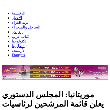
الرئيسية
الأخبار
بريد القراء
الساحل والصحراء
رأي حر
كتاب عرب
تكنولوجيا
اتصل بنا
الأرشيف
Français
موريتانيا: المجلس الدستوري
يعلن قائمة المرشحين لرئاسيات