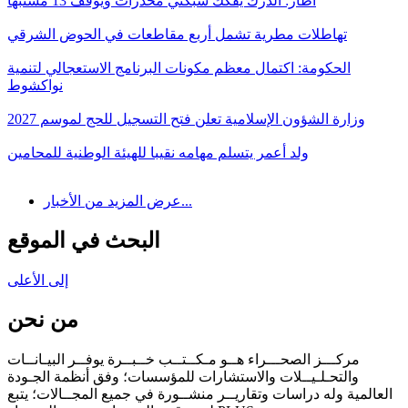
أطار: الدرك يفكك شبكتي مخدرات ويوقف 13 مشتبها
تهاطلات مطرية تشمل أربع مقاطعات في الحوض الشرقي
الحكومة: اكتمال معظم مكونات البرنامج الاستعجالي لتنمية
نواكشوط
وزارة الشؤون الإسلامية تعلن فتح التسجيل للحج لموسم 2027
ولد أعمر يتسلم مهامه نقيبا للهيئة الوطنية للمحامين
عرض المزيد من الأخبار...
البحث في الموقع
إلى الأعلى
من نحن
مركـــز الصحـــراء هــو مـكــتــب خــبــرة يوفــر البيـانــات
والتحـلـيــلات والاستشارات للمؤسسات؛ وفق أنظمة الجـودة
العالمية وله دراسات وتقاريــر منشــورة في جميع المجــالات؛ يتبع