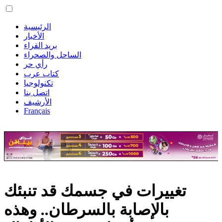
الرئيسية
الأخبار
بريد القراء
الساحل والصحراء
رأي حر
كتاب عرب
تكنولوجيا
اتصل بنا
الأرشيف
Français
تغييرات في جسمك قد تنبئك
بالإصابة بالسرطان.. وهذه