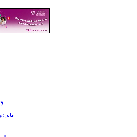
الأرصا
مالي: وصول 840 شاحنة محملة بالمحروق