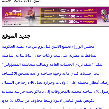
اثنين, 02/12/2019 - 21:59
جديد الموقع
مجلس الوزراء يجتمع الاثنين قبل يوم من بدء عطلة الحكومة
تساقطات مطرية على ست ولايات خلال الـ24 ساعة الماضية
"التكتل" ينتقد تردي الخدمات العامة ويطالب بمحاسبة المسؤولين
بنت أحمدناه: كيدي ماغه وجهة سياحية واعدة تستحق الاكتشاف
د: أمطار محتملة على 7 ولايات وحرارة تصل 46 درجة في الشمال
ات إلى باماكو تحت حراسة مشددة
الكونغو: تفشٍ قياسي لإيبولا وسط مخاوف من سلالة بلا علاج