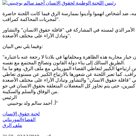
عمه، ضد أشخاص اتهموا وأدينوا بممارسة الرق فيما كانت اللجنة حاضرة
لمجريات المحاكمة كمراقب".
، الأمر الذي لمسته في المشاركة في "قافلة حقوق الانسان" والتشاور
وتبادل الآراء على مختلف الأصعدة".
وفيما يلي نص البيان:
"تحتفل بلادنا اليوم، 2 دجمبر، على غرار بلدان العالم، باليوم العالمي لإلغاء الرق. وهي مناسبة تذكّر فيها اللجنة الوطنية لحقوق الانسان بأن خيار محاربة هذه الظاهرة ومخلفاتها في بلادنا لا رجعة عنه باعتباره
الطريق السالك إلى بناء دولة القانون وتصالح المجتمع مع نفسه.
 ارتياحها الكبير لتعاطي القضاء الموريتاني مع ملف الرق، وهو ما بدا
راقب. كما تعبر اللجنة عن شعورها بالارتياح الكبير عن مستوى تعاطي
بيرين، حتى يتم تجاوز كل المعضلات المتعلقة بحقوق الانسان في جو
من الوفاق والسلم والسكينة.
الرئيس
أ‌. أحمد سالم ولد بوحبيني"
لجنة حقوق الإنسان
القضاءالموريتاني
ملف الرق