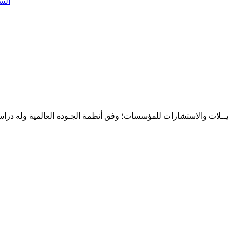
الس
حـلـيــلات والاستشارات للمؤسسات؛ وفق أنظمة الجـودة العالمية وله درا
المقر: شارع نيلسون مانيدلا - الحي الجامعي 56 تفرغ زينة - انواكشوط