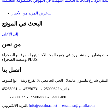
يدة الأولى: إصلاحات التعليم أسهمت في النهوض بالمنظومة التعليمية
عرض المزيد من الأخبار...
البحث في الموقع
إلى الأعلى
من نحن
سات وتقاريــر منشــورة في جميع المجــالات؛ يتبع له موقــع الصحراء
ومنصة الصحراء PLUS.
اتصل بنا
هاتف: 25000622 - 45250731 - 45255931
22660622 - 22406480 - 34406480
essahraa@gmail.com
-
info@essahraa.net
البريد الالكتروني: