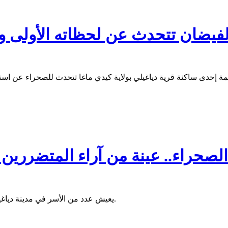
فيضان تتحدث عن لحظاته الأولى وا
صحراء.. عينة من آراء المتضررين 
يعيش عدد من الأسر في مدينة دياغيلي (بولاية كيديماغا) في مساكن مؤقتة بعد أن غمرت السيول منازلهم.