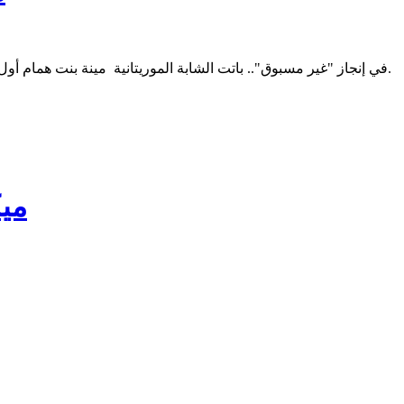
في إنجاز "غير مسبوق".. باتت الشابة الموريتانية مينة بنت همام أول موريتانية تنال لقب أستاذة مرشحة في لعبة الشطرنج، وذلك خلال منافسات أولمبياد اللعبة الذي احتضنته العاصمة المجرية بودابست مؤخرا.
ميك