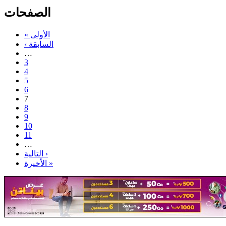
الصفحات
« الأولى
‹ السابقة
…
3
4
5
6
7
8
9
10
11
…
التالية ›
الأخيرة »