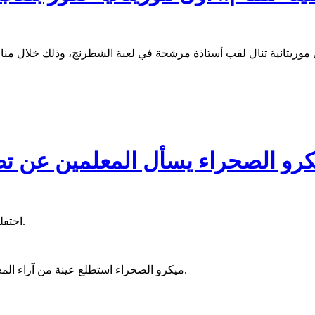
رو الصحراء يسأل المعلمين عن تطل
احتفلت موريتانيا، السبت، باليوم العالمي للمعلم الموافق للسابع من أكتوبر.
ميكرو الصحراء استطلع عينة من آراء المعلمين الموريتانيين حول واقع التعليم، وسألهم عن مطالبهم وتطلعاتهم.