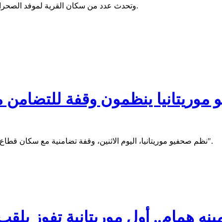
وتحدث عدد من سكان القرية لموفد الصحراء بلس عن تفاصيل ما ث والأضرار التي شهدتها القرية بسبب الفيضان.
نظم صحفيو موريتانيا، اليوم الاثنين، وقفة تضامنية مع سكان قطاع غزة والشعب الفلسطيني، تزامنا مع مرور عام على "طوفان الأقصى".
ينه همام.. أول موريتانية تفوز بل