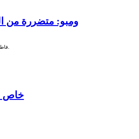
ومبو: متضررة من ال
فاطمة إحدى ساكنة قرية دياغيلي بولاية كيدي ماغا تتحدث للصحراء عن استفادتها من المساعدات التي قدمتها السلطات للمتضررين من الفيضان.
خاص ال