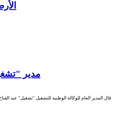
الأرص
مدير "تشغيل": سنوف