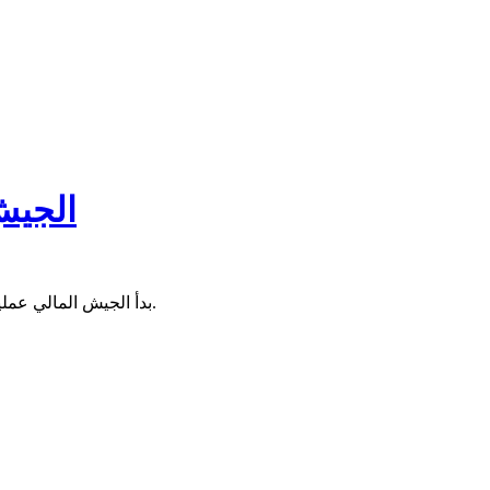
الجيش
بدأ الجيش المالي عملية عسكرية ضد مقاتلي آزواد في تنزواتين الواقعة على حدود الجزائر، من بين أهدافه "رد الاعتبار" بعد ما تكبد من خسائر في المعركة السابقة.