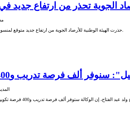
اد الجوية تحذر من ارتفاع جديد في
حذرت الهيئة الوطنية للأرصاد الجوية من ارتفاع جديد متوقع لمنسوب مياه نهر السنغال خلال الفترة القادمة، في مناطق الضفة بموريتانيا.
ر ألف فرصة تدريب و400 تكوين تأهيلي لتلبية حاجة السوق
قال المدير العام للوكالة الو