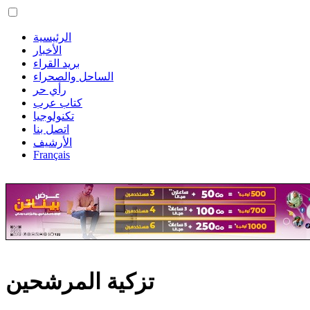
الرئيسية
الأخبار
بريد القراء
الساحل والصحراء
رأي حر
كتاب عرب
تكنولوجيا
اتصل بنا
الأرشيف
Français
تزكية المرشحين