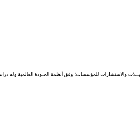
حـلـيــلات والاستشارات للمؤسسات؛ وفق أنظمة الجـودة العالمية وله درا
المقر: شارع نيلسون مانيدلا - الحي الجامعي 56 تفرغ زينة - انواكشوط