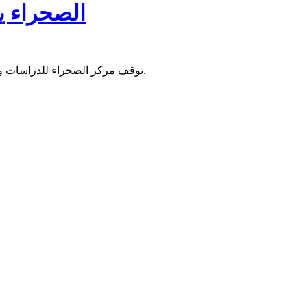
الصحراء ي
توقف مركز الصحراء للدراسات والاستشارات مع موضوع تزكية المرشحين للانتخابات الرئاسية المقبلة.