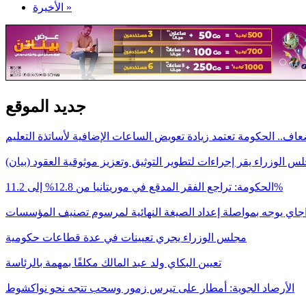
الأخيرة »
جديد الموقع
اف.. الحكومة تعتمد زيادة تعويض الساعات الإضافية لأساتذة التعليم
س الوزراء يقر إجراءات لتطوير التوثيق وتعزيز موثوقية العقود (بيان)
الحكومة: تراجع الفقر المدقع في موريتانيا من 12.8% إلى 11.2%
اجاي يوجه بمواصلة إعداد الصيغة النهائية لمرسوم تصنيف المؤسسات
مجلس الوزراء يجري تعيينات في عدة قطاعات حكومية
تعيين البكاي ولد عبد المالك مكلفًا بمهمة بالرئاسة
الأرصاد الجوية: أمطار على تيرس زمور وسحب تتجه نحو نواكشوط