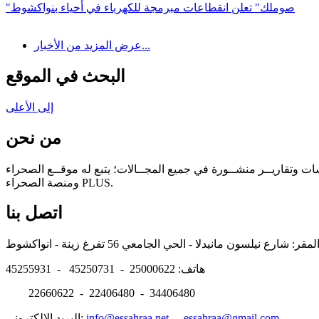
"صوملك" تعلن انقطاعات مبرمجة للكهرباء في أحياء بنواكشوط
عرض المزيد من الأخبار...
البحث في الموقع
إلى الأعلى
من نحن
سات وتقاريــر منشــورة في جميع المجــالات؛ يتبع له موقــع الصحراء
ومنصة الصحراء PLUS.
اتصل بنا
هاتف: 25000622 - 45250731 - 45255931
22660622 - 22406480 - 34406480
essahraa@gmail.com
-
info@essahraa.net
البريد الالكتروني: