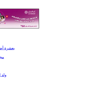
بعشرة أضع
مجل
ولد 