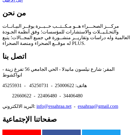
من نحن
مركـــز الصحـــراء هــو مـكــتــب خــبــرة يوفــر البيـانــات
والتحـلـيــلات والاستشارات للمؤسسات؛ وفق أنظمة الجـودة
العالمية وله دراسات وتقاريــر منشــورة في جميع المجــالات؛ يتبع
له موقــع الصحراء ومنصة الصحراء PLUS.
اتصل بنا
المقر: شارع نيلسون مانيدلا - الحي الجامعي 56 تفرغ زينة -
انواكشوط
هاتف: 25000622 - 45250731 - 45255931
22660622 - 22406480 - 34406480
essahraa@gmail.com
-
info@essahraa.net
البريد الالكتروني:
صفحاتنا الإجتماعية