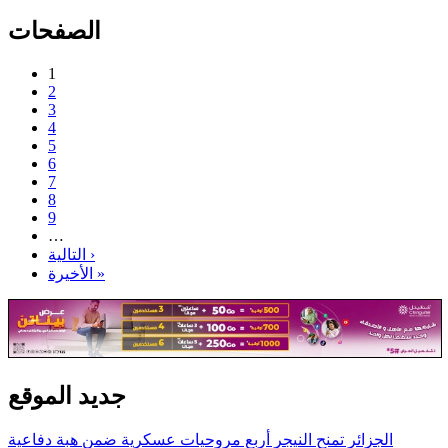
الصفحات
1
2
3
4
5
6
7
8
9
…
التالية ›
الأخيرة »
جديد الموقع
الجزائر تمنح النيجر أربع مروحيات عسكرية ضمن هبة دفاعية