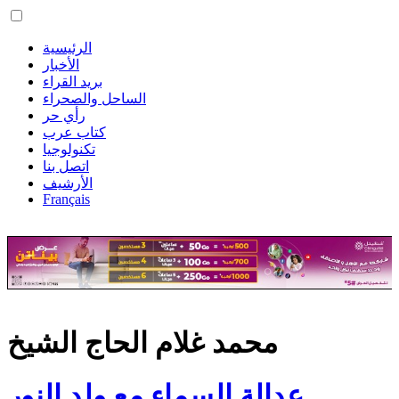
الرئيسية
الأخبار
بريد القراء
الساحل والصحراء
رأي حر
كتاب عرب
تكنولوجيا
اتصل بنا
الأرشيف
Français
محمد غلام الحاج الشيخ
عدالة السماء مع ولد النور