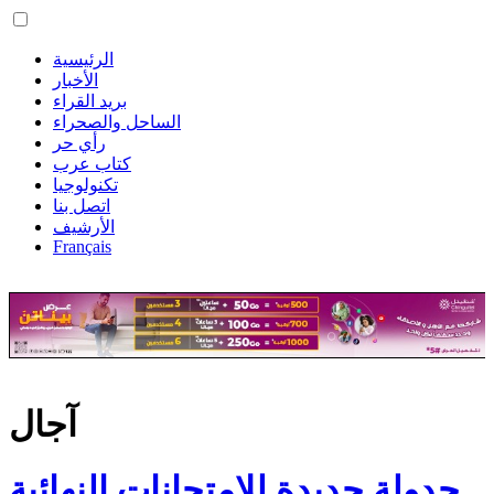
الرئيسية
الأخبار
بريد القراء
الساحل والصحراء
رأي حر
كتاب عرب
تكنولوجيا
اتصل بنا
الأرشيف
Français
آجال
جدولة جديدة للامتحانات النهائية