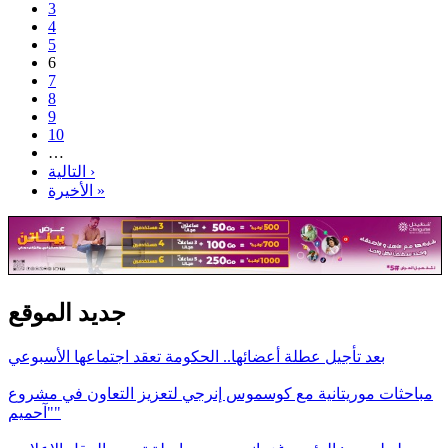
3
4
5
6
7
8
9
10
…
التالية ›
الأخيرة »
جديد الموقع
بعد تأجيل عطلة أعضائها.. الحكومة تعقد اجتماعها الأسبوعي
مباحثات موريتانية مع كوسموس إنرجي لتعزيز التعاون في مشروع
"آحميم"