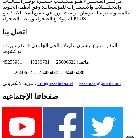
مركـــز الصحـــراء هــو مـكــتــب خــبــرة يوفــر البيـانــات
والتحـلـيــلات والاستشارات للمؤسسات؛ وفق أنظمة الجـودة
العالمية وله دراسات وتقاريــر منشــورة في جميع المجــالات؛ يتبع
له موقــع الصحراء ومنصة الصحراء PLUS.
اتصل بنا
المقر: شارع نيلسون مانيدلا - الحي الجامعي 56 تفرغ زينة -
انواكشوط
هاتف: 25000622 - 45250731 - 45255931
22660622 - 22406480 - 34406480
essahraa@gmail.com
-
info@essahraa.net
البريد الالكتروني:
صفحاتنا الإجتماعية