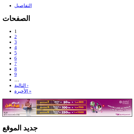
التفاصيل
الصفحات
1
2
3
4
5
6
7
8
9
…
التالية ›
الأخيرة »
جديد الموقع