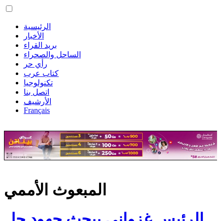
الرئيسية
الأخبار
بريد القراء
الساحل والصحراء
رأي حر
كتاب عرب
تكنولوجيا
اتصل بنا
الأرشيف
Français
المبعوث الأممي
الرئيس غزواني يبحث جهود حل