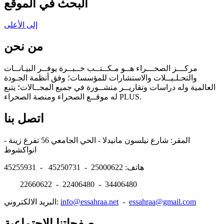
البحث في الموقع
إلى الأعلى
من نحن
مركـــز الصحـــراء هــو مـكــتــب خــبــرة يوفــر البيـانــات
والتحـلـيــلات والاستشارات للمؤسسات؛ وفق أنظمة الجـودة
العالمية وله دراسات وتقاريــر منشــورة في جميع المجــالات؛ يتبع
له موقــع الصحراء ومنصة الصحراء PLUS.
اتصل بنا
المقر: شارع نيلسون مانيدلا - الحي الجامعي 56 تفرغ زينة -
انواكشوط
هاتف: 25000622 - 45250731 - 45255931
22660622 - 22406480 - 34406480
essahraa@gmail.com
-
info@essahraa.net
البريد الالكتروني:
صفحاتنا الإجتماعية