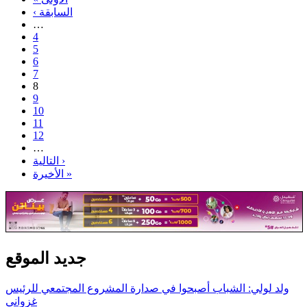
‹ السابقة
…
4
5
6
7
8
9
10
11
12
…
التالية ›
الأخيرة »
جديد الموقع
ولد لولي: الشباب أصبحوا في صدارة المشروع المجتمعي للرئيس
غزواني