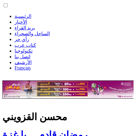
الرئيسية
الأخبار
بريد القراء
الساحل والصحراء
رأي حر
كتاب عرب
تكنولوجيا
اتصل بنا
الأرشيف
Français
محسن القزويني
رمضان قادم… يا غزة