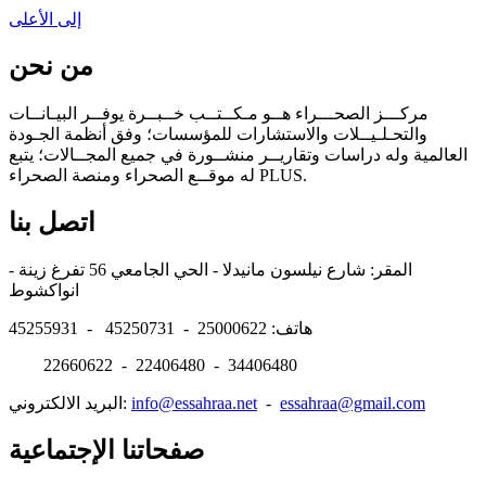
إلى الأعلى
من نحن
مركـــز الصحـــراء هــو مـكــتــب خــبــرة يوفــر البيـانــات
والتحـلـيــلات والاستشارات للمؤسسات؛ وفق أنظمة الجـودة
العالمية وله دراسات وتقاريــر منشــورة في جميع المجــالات؛ يتبع
له موقــع الصحراء ومنصة الصحراء PLUS.
اتصل بنا
المقر: شارع نيلسون مانيدلا - الحي الجامعي 56 تفرغ زينة -
انواكشوط
هاتف: 25000622 - 45250731 - 45255931
22660622 - 22406480 - 34406480
essahraa@gmail.com
-
info@essahraa.net
البريد الالكتروني:
صفحاتنا الإجتماعية