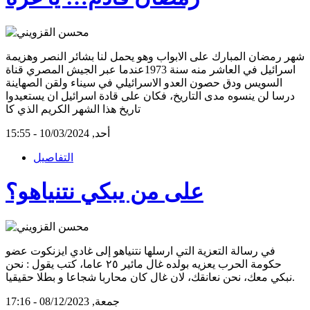
شهر رمضان المبارك على الابواب وهو يحمل لنا بشائر النصر وهزيمة
اسرائيل في العاشر منه سنة 1973عندما عبر الجيش المصري قناة
السويس ودق حصون العدو الاسرائيلي في سيناء ولقن الصهاينة
درسا لن ينسوه مدى التاريخ، فكان على قادة اسرائيل ان يستعيدوا
تاريخ هذا الشهر الكريم الذي كا
أحد, 10/03/2024 - 15:55
التفاصيل
على من يبكي نتنياهو؟
في رسالة التعزية التي ارسلها نتنياهو إلى غادي ايزنكوت عضو
حكومة الحرب يعزيه بولده غال مائير ٢٥ عاما، كتب يقول : نحن
نبكي معك، نحن نعانقك، لان غال كان محاربا شجاعا و بطلا حقيقيا.
جمعة, 08/12/2023 - 17:16