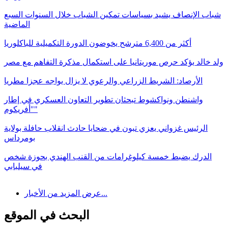
شباب الإنصاف يشيد بسياسات تمكين الشباب خلال السنوات السبع
الماضية
أكثر من 6,400 مترشح يخوضون الدورة التكميلية للباكلوريا
ولد خالد يؤكد حرص موريتانيا على استكمال مذكرة التفاهم مع مصر
الأرصاد: الشريط الزراعي والرعوي لا يزال يواجه عجزا مطريا
واشنطن ونواكشوط تبحثان تطوير التعاون العسكري في إطار
"أفريكوم"
الرئيس غزواني يعزي تبون في ضحايا حادث انقلاب حافلة بولاية
بومرداس
الدرك يضبط خمسة كيلوغرامات من القنب الهندي بحوزة شخص
في سيلبابي
عرض المزيد من الأخبار...
البحث في الموقع