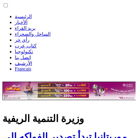
الرئيسية
الأخبار
بريد القراء
الساحل والصحراء
رأي حر
كتاب عرب
تكنولوجيا
اتصل بنا
الأرشيف
Français
وزيرة التنمية الريفية
موريتانيا تبدأ تصدير الفواكه إلى