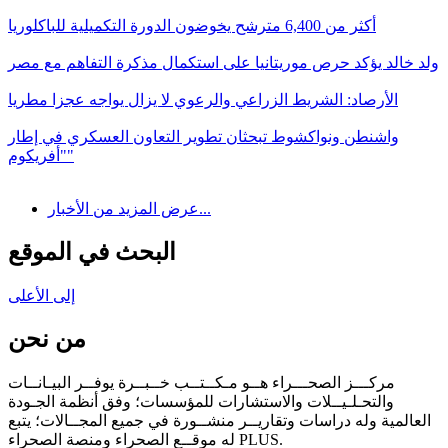
أكثر من 6,400 مترشح يخوضون الدورة التكميلية للباكلوريا
ولد خالد يؤكد حرص موريتانيا على استكمال مذكرة التفاهم مع مصر
الأرصاد: الشريط الزراعي والرعوي لا يزال يواجه عجزا مطريا
واشنطن ونواكشوط تبحثان تطوير التعاون العسكري في إطار
"أفريكوم"
عرض المزيد من الأخبار...
البحث في الموقع
إلى الأعلى
من نحن
مركـــز الصحـــراء هــو مـكــتــب خــبــرة يوفــر البيـانــات
والتحـلـيــلات والاستشارات للمؤسسات؛ وفق أنظمة الجـودة
العالمية وله دراسات وتقاريــر منشــورة في جميع المجــالات؛ يتبع
له موقــع الصحراء ومنصة الصحراء PLUS.