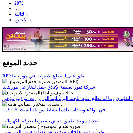
2872
…
التالية ›
الأخيرة »
جديد الموقع
RFI: تعلق على انقطاع الانترنت في موريتانيا
شركة تفوز بصفقة لإغلاق حقل للغاز في موريتانيا
التقليدي وما لم تطلع عليه اللجنة البرلمانية التي زارت انواذيبو مؤخرا
قمة G5 في انواكشوط: استعادة النشاط من بلد المنشأ
تحديد موعد تطبيق خفض تسعرة التعرفة الكهربائية
ولد أييه: حققنا نتائج معتبرة في تغطية نقص المدرسين