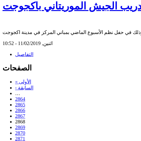
تدريب الجيش الموريتاني باكجوجت
اثنين, 11/02/2019 - 10:52
التفاصيل
الصفحات
« الأولى
‹ السابقة
…
2864
2865
2866
2867
2868
2869
2870
2871