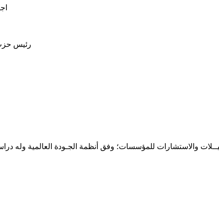
حـلـيــلات والاستشارات للمؤسسات؛ وفق أنظمة الجـودة العالمية وله درا
المقر: شارع نيلسون مانيدلا - الحي الجامعي 56 تفرغ زينة - انواكشوط