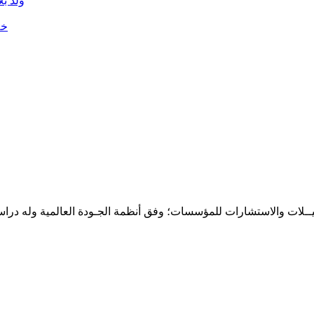
ولد ب
خلال الـ72 ساعة
حـلـيــلات والاستشارات للمؤسسات؛ وفق أنظمة الجـودة العالمية وله درا
المقر: شارع نيلسون مانيدلا - الحي الجامعي 56 تفرغ زينة - انواكشوط