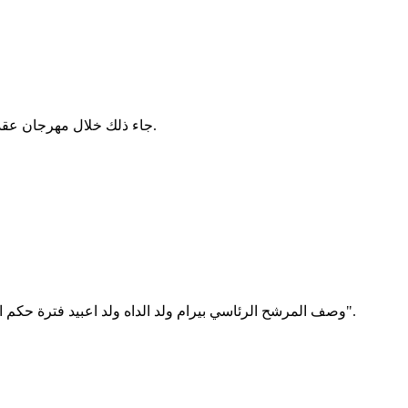
جاء ذلك خلال مهرجان عقده المرشح الرئاسي في مدينة أطار مساء الثلاثاء 11 يونيو حيث امتلأت الساحة الرئيسية بالمدينة بسكان المدينة وسط هتافات مؤيدة للمرشح.
وصف المرشح الرئاسي بيرام ولد الداه ولد اعبيد فترة حكم الرئيس المنتهية ولايته محمد ولد عبد العزيز بأنها عشرية "تجويع المواطنين وتشريدهم ونهب خيراتهم وقد أوصلت البلاد فيها إلى وضعية مزرية".