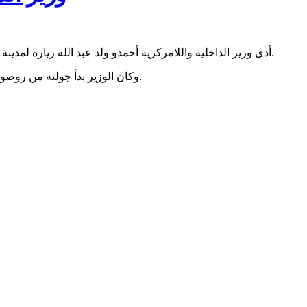
أدى وزير الداخلية واللامركزية أحمدو ولد عبد الله زيارة لمدينة كيهيدي التي كانت المحطة الثانية في جولته الحالية في ولايات الداخل.
وكان الوزير بدأ جولته من روصو، حيث ينتظر أن يكمل جولته ببقية عواصم الولايات خلال الأيام المقبلة.