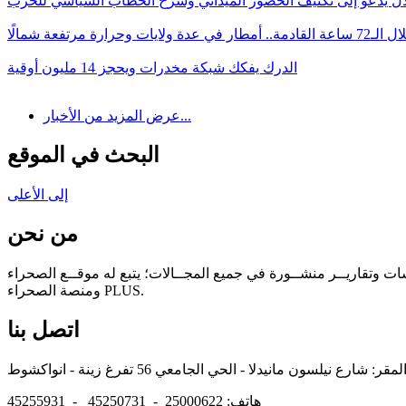
لال يدعو إلى تكثيف الحضور الميداني وشرح الخطاب السياسي للحزب
 القادمة.. أمطار في عدة ولايات وحرارة مرتفعة شمالًا
الدرك يفكك شبكة مخدرات ويحجز 14 مليون أوقية
عرض المزيد من الأخبار...
البحث في الموقع
إلى الأعلى
من نحن
سات وتقاريــر منشــورة في جميع المجــالات؛ يتبع له موقــع الصحراء
ومنصة الصحراء PLUS.
اتصل بنا
هاتف: 25000622 - 45250731 - 45255931