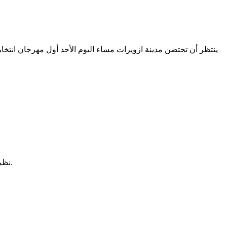
ينتظر أن تحتضن مدينة ازويرات مساء اليوم الأحد أول مهرجان انتخا
نظمت استقبالات في مدينة روصو للمرشح محمد الشيخ محمد أحمد الشيخ الغزواني بعيد وصوله المدينة للإشراف على مهرجان لأنصاره بالمدينة.