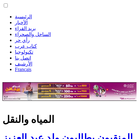
الرئيسية
الأخبار
بريد القراء
الساحل والصحراء
رأي حر
كتاب عرب
تكنولوجيا
اتصل بنا
الأرشيف
Français
المياه والنقل
المنقبون يطالبون ولد عبد العزيز