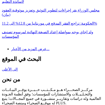
لأساتذة التعليم
مجلس الوزراء يقر إجراءات لتطوير التوثيق وتعزيز موثوقية العقود
(بيان)
الحكومة: تراجع الفقر المدقع في موريتانيا من 12.8% إلى 11.2%
ولد اجاي يوجه بمواصلة إعداد الصيغة النهائية لمرسوم تصنيف
المؤسسات
عرض المزيد من الأخبار...
البحث في الموقع
إلى الأعلى
من نحن
مركـــز الصحـــراء هــو مـكــتــب خــبــرة يوفــر البيـانــات
والتحـلـيــلات والاستشارات للمؤسسات؛ وفق أنظمة الجـودة
العالمية وله دراسات وتقاريــر منشــورة في جميع المجــالات؛ يتبع
له موقــع الصحراء ومنصة الصحراء PLUS.