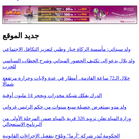
جديد الموقع
ولد سيداتي: مأسسة الزكاة خيار وطني لتعزيز التكافل الاجتماعي
ولد بلال يدعو إلى تكثيف الحضور الميداني وشرح الخطاب السياسي
للحزب
خلال الـ72 ساعة القادمة.. أمطار في عدة ولايات وحرارة مرتفعة
شمالًا
الدرك يفكك شبكة مخدرات ويحجز 14 مليون أوقية
ولد مدو يستعرض حصيلة سبع سنوات من حكم الرئيس غزواني
وزارة المياه تعلن تزويد 326 قرية بالمياه ضمن المرحلة الأولى من
البرنامج الاستعجالي
الحكومة تُنذر شركة "آرما" وتلوّح بتفعيل الإجراءات القانونية