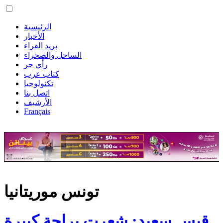
الرئيسية
الأخبار
بريد القراء
الساحل والصحراء
رأي حر
كتاب عرب
تكنولوجيا
اتصل بنا
الأرشيف
Français
تونس موريتانيا
قيس سعيد: شعرت براحة كبيرة