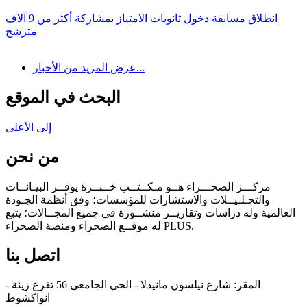
انطلاق مسابقة دخول ثانويات الامتياز بمشاركة أكثر من 9 آلاف
مترشح
عرض المزيد من الأخبار...
البحث في الموقع
إلى الأعلى
من نحن
مركـــز الصحـــراء هــو مـكــتــب خــبــرة يوفــر البيـانــات
والتحـلـيــلات والاستشارات للمؤسسات؛ وفق أنظمة الجـودة
العالمية وله دراسات وتقاريــر منشــورة في جميع المجــالات؛ يتبع
له موقــع الصحراء ومنصة الصحراء PLUS.
اتصل بنا
المقر: شارع نيلسون مانيدلا - الحي الجامعي 56 تفرغ زينة -
انواكشوط