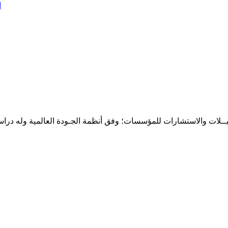
ا
حـلـيــلات والاستشارات للمؤسسات؛ وفق أنظمة الجـودة العالمية وله درا
المقر: شارع نيلسون مانيدلا - الحي الجامعي 56 تفرغ زينة - انواكشوط