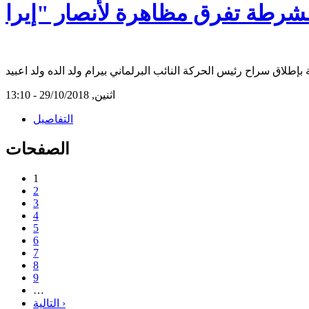
اثنين, 29/10/2018 - 13:10
التفاصيل
الصفحات
1
2
3
4
5
6
7
8
9
…
التالية ›