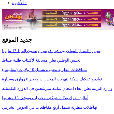
الأخيرة »
جديد الموقع
تقرير: العمال المهاجرون في أفريقيا يرتفعون إلى 13.1 مليونا
الجيش الوطني يعلن مسابقة لاكتتاب طلبة ضباط
تساقطات مطرية معتبرة تشمل 10 ولايات (مقاييس)
نواذيبو: تفكيك شبكة لتهريب المخدرات وحجز 8 زوارق وسيارة
وزارة التربية تعلن إلغاء امتحان ثمانية مترشحين في الدورة التكميلية
أطار: الدرك يفكك شبكتي مخدرات ويوقف 13 مشتبها
تهاطلات مطرية تشمل أربع مقاطعات في الحوض الشرقي