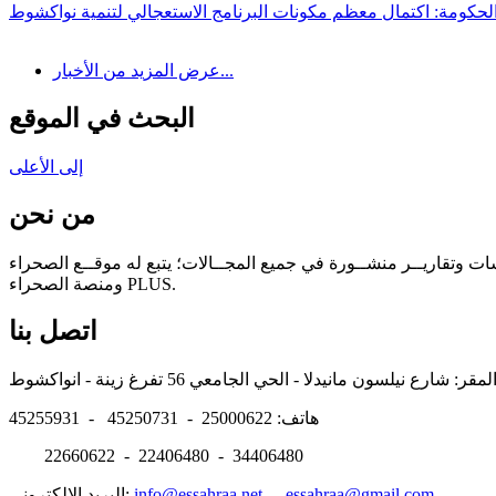
لحكومة: اكتمال معظم مكونات البرنامج الاستعجالي لتنمية نواكشوط
عرض المزيد من الأخبار...
البحث في الموقع
إلى الأعلى
من نحن
سات وتقاريــر منشــورة في جميع المجــالات؛ يتبع له موقــع الصحراء
ومنصة الصحراء PLUS.
اتصل بنا
هاتف: 25000622 - 45250731 - 45255931
22660622 - 22406480 - 34406480
essahraa@gmail.com
-
info@essahraa.net
البريد الالكتروني: