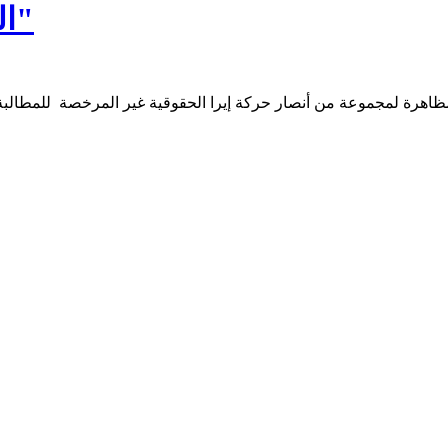
الشرطة تفرق مظاهرة لأنصار "إيرا"