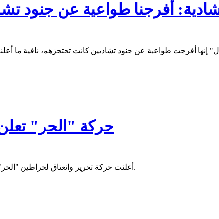
ادية: أفرجنا طواعية عن جنود تش
حركة "الحر" تعلن
أعلنت حركة تحرير وانعتاق لحراطين "الحر"، دعمها للمترشح العيد ولد محمدن في الاستحقاقات الرئاسية المقبلة.