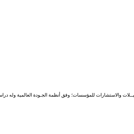
حـلـيــلات والاستشارات للمؤسسات؛ وفق أنظمة الجـودة العالمية وله درا
المقر: شارع نيلسون مانيدلا - الحي الجامعي 56 تفرغ زينة - انواكشوط