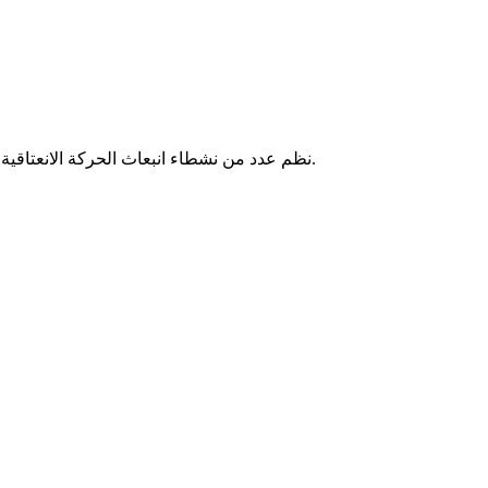
نظم عدد من نشطاء انبعاث الحركة الانعتاقية "إيرا" بالتزامن مع جلسة افتتاح البرلمان تظاهرة وسط نواكشوط طالبوا خلالها بإطلاق سراح رئيس الحركة النائب بيرام ولد الداه ولد اعبيدي.