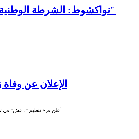
نواكشوط: الشرطة الوطنية تستدعي بعض نشطاء حركة "إيرا"
استدعت الشرطة الوطنية، اليوم الأربعاء، عددا من نشطاء حركة "إيرا".
الإعلان عن وفاة 
أعلن فرع تنظيم "داعش" في غرب إفريقيا مقتل زعيم جماعة "بوكو حرام" في نيجيريا أبو بكر شيكاو.