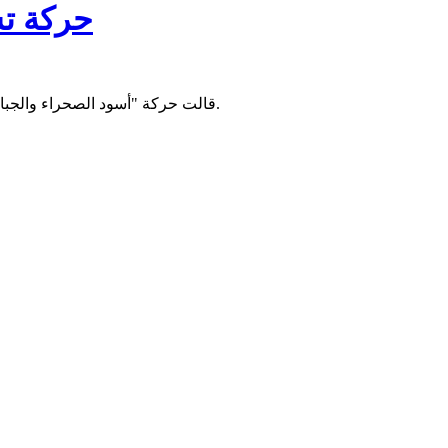
حركة تش
قالت حركة "أسود الصحراء والجبال" إنها أفرجت طواعية عن جنود تشاديين كانت تحتجزهم، نافية ما أعلنته وزارة الدفاع الروسية في وقت سابق من تمكن قواتها من تحريرهم.