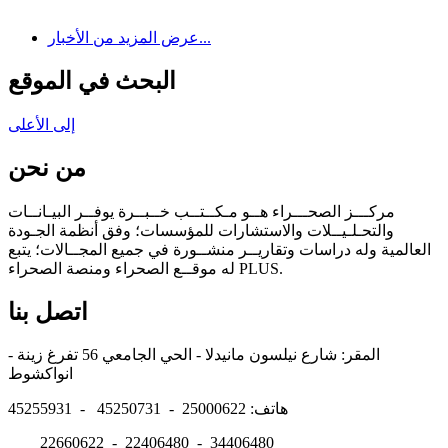
عرض المزيد من الأخبار...
البحث في الموقع
إلى الأعلى
من نحن
مركـــز الصحـــراء هــو مـكــتــب خــبــرة يوفــر البيـانــات
والتحـلـيــلات والاستشارات للمؤسسات؛ وفق أنظمة الجـودة
العالمية وله دراسات وتقاريــر منشــورة في جميع المجــالات؛ يتبع
له موقــع الصحراء ومنصة الصحراء PLUS.
اتصل بنا
المقر: شارع نيلسون مانيدلا - الحي الجامعي 56 تفرغ زينة -
انواكشوط
هاتف: 25000622 - 45250731 - 45255931
22660622 - 22406480 - 34406480