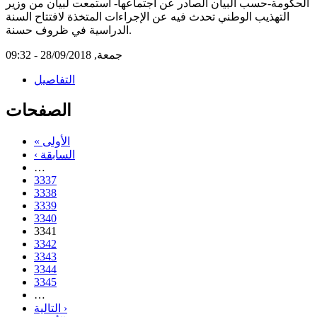
الحكومة-حسب البيان الصادر عن اجتماعها- استمعت لبيان من وزير
التهذيب الوطني تحدث فيه عن الإجراءات المتخذة لافتتاح السنة
الدراسية في ظروف حسنة.
جمعة, 28/09/2018 - 09:32
التفاصيل
الصفحات
« الأولى
‹ السابقة
…
3337
3338
3339
3340
3341
3342
3343
3344
3345
…
التالية ›