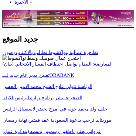
الأخيرة »
جديد الموقع
تظاهرة عمالية بنواكشوط تطالب بالاكتتاب (صور)
المعارضة: النظام يواصل اختطاف المسار الانتخابي (بيان)
تعيين مدير عام جديد لـــORABANK
الرئاسة تتولى علاج الشيخ محمد الامين الحسن
الصحراء تنشر برنامج زيارة الرئيس لكيفه
حلف ولد محمد خونه في أمرج يحضر لاستقبال الرئيس
موريتانيا ترحب بدعوة السعودية عقد قمتين نهاية رمضان
غزواني يختار ناطقين رسميين باسمه (مذكرة عمل)