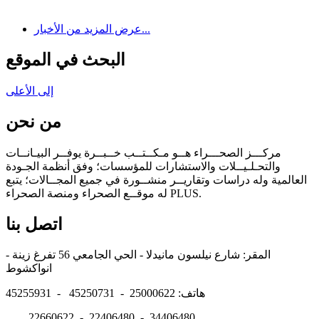
عرض المزيد من الأخبار...
البحث في الموقع
إلى الأعلى
من نحن
مركـــز الصحـــراء هــو مـكــتــب خــبــرة يوفــر البيـانــات
والتحـلـيــلات والاستشارات للمؤسسات؛ وفق أنظمة الجـودة
العالمية وله دراسات وتقاريــر منشــورة في جميع المجــالات؛ يتبع
له موقــع الصحراء ومنصة الصحراء PLUS.
اتصل بنا
المقر: شارع نيلسون مانيدلا - الحي الجامعي 56 تفرغ زينة -
انواكشوط
هاتف: 25000622 - 45250731 - 45255931
22660622 - 22406480 - 34406480