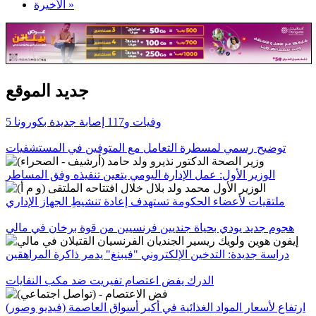
الأخيرة »
جديد الموقع
5 وفيات و117 إصابة جديدة بكورونا
توضيح رسمي لمسطرة التعامل مع المتوفين في المستشفيات
الوزير الأول: عمل الإدارة اليومي يتعين تنفيذه وفق المساطر
ملتقيات لأعضاء الحكومة تستهدف إعادة تنشيطِ الجهاز الإداري
هجوم جديد يودي بحياة جنديين فرنسيين من قوة برخان في مالي
دراسة جديدة: التدخين الإلكتروني "فيبنغ" يدمر ذاكرة المراهقين
الدرك يفض اعتصام تفيريت ضد مكب النفايات
ارتفاع لأسعار المواد الغذائية في أكبر أسواق العاصمة (فيديو وصور)