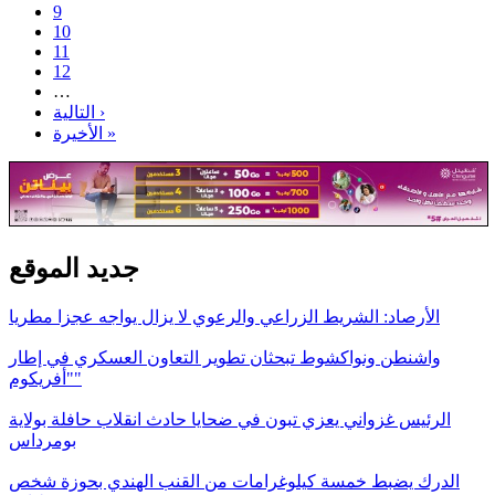
9
10
11
12
…
التالية ›
الأخيرة »
جديد الموقع
الأرصاد: الشريط الزراعي والرعوي لا يزال يواجه عجزا مطريا
واشنطن ونواكشوط تبحثان تطوير التعاون العسكري في إطار
"أفريكوم"
الرئيس غزواني يعزي تبون في ضحايا حادث انقلاب حافلة بولاية
بومرداس
الدرك يضبط خمسة كيلوغرامات من القنب الهندي بحوزة شخص