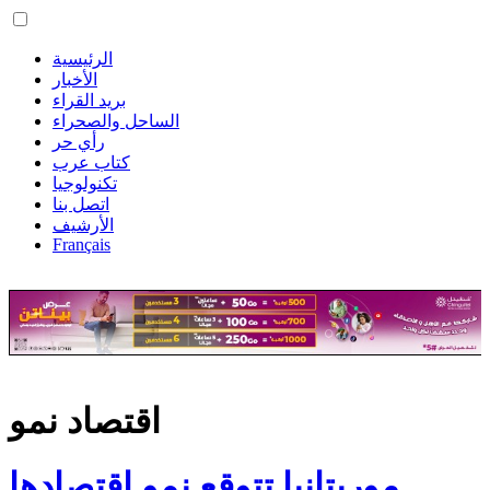
الرئيسية
الأخبار
بريد القراء
الساحل والصحراء
رأي حر
كتاب عرب
تكنولوجيا
اتصل بنا
الأرشيف
Français
اقتصاد نمو
موريتانيا تتوقع نمو اقتصادها