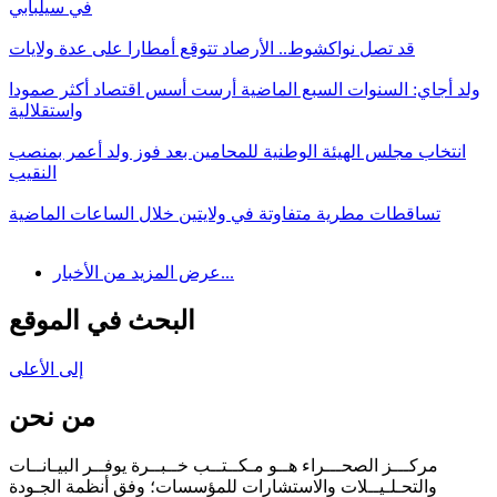
في سيلبابي
قد تصل نواكشوط.. الأرصاد تتوقع أمطارا على عدة ولايات
ولد أجاي: السنوات السبع الماضية أرست أسس اقتصاد أكثر صمودا
واستقلالية
انتخاب مجلس الهيئة الوطنية للمحامين بعد فوز ولد أعمر بمنصب
النقيب
تساقطات مطرية متفاوتة في ولايتين خلال الساعات الماضية
عرض المزيد من الأخبار...
البحث في الموقع
إلى الأعلى
من نحن
مركـــز الصحـــراء هــو مـكــتــب خــبــرة يوفــر البيـانــات
والتحـلـيــلات والاستشارات للمؤسسات؛ وفق أنظمة الجـودة