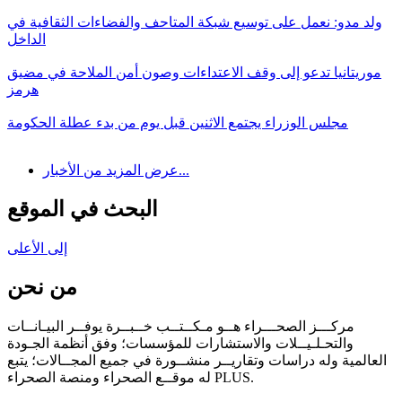
ولد مدو: نعمل على توسيع شبكة المتاحف والفضاءات الثقافية في
الداخل
موريتانيا تدعو إلى وقف الاعتداءات وصون أمن الملاحة في مضيق
هرمز
مجلس الوزراء يجتمع الاثنين قبل يوم من بدء عطلة الحكومة
عرض المزيد من الأخبار...
البحث في الموقع
إلى الأعلى
من نحن
مركـــز الصحـــراء هــو مـكــتــب خــبــرة يوفــر البيـانــات
والتحـلـيــلات والاستشارات للمؤسسات؛ وفق أنظمة الجـودة
العالمية وله دراسات وتقاريــر منشــورة في جميع المجــالات؛ يتبع
له موقــع الصحراء ومنصة الصحراء PLUS.