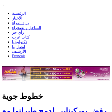
الرئيسية
الأخبار
بريد القراء
الساحل والصحراء
رأي حر
كتاب عرب
تكنولوجيا
اتصل بنا
الأرشيف
Français
خطوط جوية
رفض بوركينابي لدمج طيرانها مع