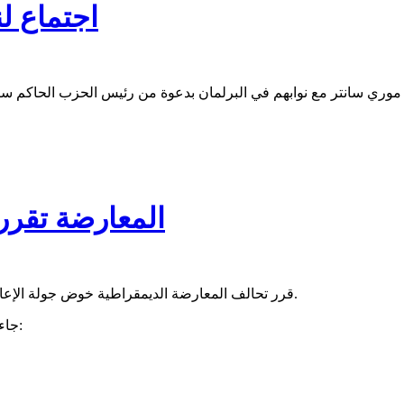
اجتماع ل
دق موري سانتر مع نوابهم في البرلمان بدعوة من رئيس الحزب الحاكم
المعارضة تقرر
قرر تحالف المعارضة الديمقراطية خوض جولة الإعادة الثانية في مقاطعتي عرفات والميناء والمقرر تنظيمه بعد أسبوعين.
جاء موقف المعارضة في بيان مشترك أصدر بهذا الخصوص فيما يلي نصه: