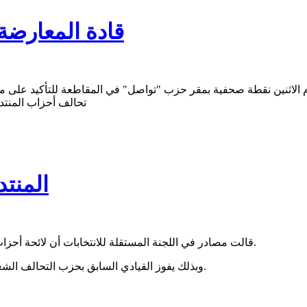
قادة المعارضة
اثنين نقطة صحفية بمقر حزب "تواصل" في المقاطعة للتأكيد على ما اعتب
تحالف أحزاب المنت
المنتد
قالت مصادر في اللجنة المستقلة للانتخابات أن لائحة أحزاب المنتدى قد حسمت بلدية الميناء بصوت واحد بعد فرز جميع المكاتب.
وبذلك يفوز القيادي السابق بحزب التحالف الشعبي التقدمي ابراهيم ولد البكاي بمنصب العمدة في المقاطعة الجنوبية.