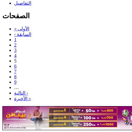
التفاصيل
الصفحات
« الأولى
‹ السابقة
1
2
3
4
5
6
7
8
9
…
التالية ›
الأخيرة »