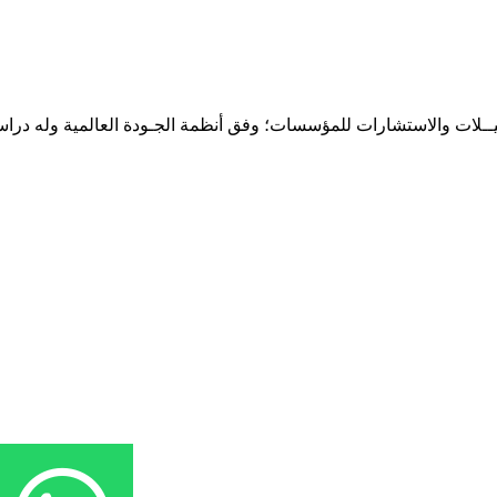
حـلـيــلات والاستشارات للمؤسسات؛ وفق أنظمة الجـودة العالمية وله درا
المقر: شارع نيلسون مانيدلا - الحي الجامعي 56 تفرغ زينة - انواكشوط