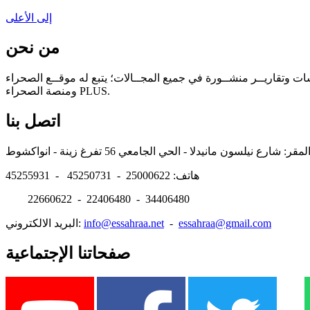
إلى الأعلى
من نحن
سات وتقاريــر منشــورة في جميع المجــالات؛ يتبع له موقــع الصحراء
ومنصة الصحراء PLUS.
اتصل بنا
هاتف: 25000622 - 45250731 - 45255931
22660622 - 22406480 - 34406480
essahraa@gmail.com
-
info@essahraa.net
البريد الالكتروني:
صفحاتنا الإجتماعية