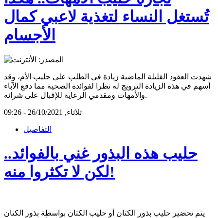
تُستغل النساء لتغذية لاعبي كمال
الأجسام
شهدت العقود القليلة الماضية زيادة في الطلب على حليب الأم، وقد
أسهم في هذه الزيادة الترويج له نظرا لفوائده الصحية مما دفع الآباء
والأمهات ومقدمي الرعاية للإقبال على شرائه.
ثلاثاء, 26/10/2021 - 09:26
التفاصيل
حليب هذه البذور غني بالفوائد..
لكن لا تكثروا منه!
يتم تحضير حليب بذور الكتان أو حليب الكتان بواسطة بذور الكتان