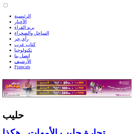
الرئيسية
الأخبار
بريد القراء
الساحل والصحراء
رأي حر
كتاب عرب
تكنولوجيا
اتصل بنا
الأرشيف
Français
حليب
تجارة حليب الأمهات.. هكذا