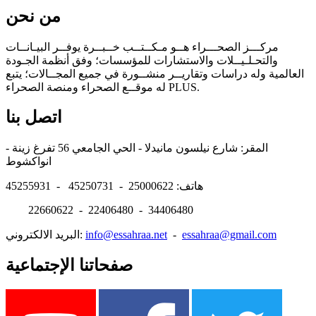
من نحن
مركـــز الصحـــراء هــو مـكــتــب خــبــرة يوفــر البيـانــات
والتحـلـيــلات والاستشارات للمؤسسات؛ وفق أنظمة الجـودة
العالمية وله دراسات وتقاريــر منشــورة في جميع المجــالات؛ يتبع
له موقــع الصحراء ومنصة الصحراء PLUS.
اتصل بنا
المقر: شارع نيلسون مانيدلا - الحي الجامعي 56 تفرغ زينة -
انواكشوط
هاتف: 25000622 - 45250731 - 45255931
22660622 - 22406480 - 34406480
essahraa@gmail.com
-
info@essahraa.net
البريد الالكتروني:
صفحاتنا الإجتماعية