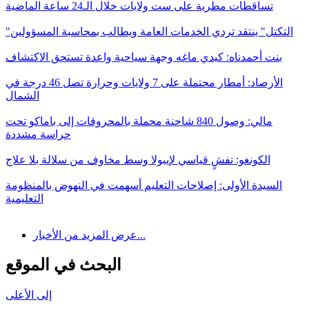
تساقطات مطرية على ست ولايات خلال الـ24 ساعة الماضية
"التكتل" ينتقد تردي الخدمات العامة ويطالب بمحاسبة المسؤولين
بنت أحمدناه: كيدي ماغه وجهة سياحية واعدة تستحق الاكتشاف
الأرصاد: أمطار محتملة على 7 ولايات وحرارة تصل 46 درجة في
الشمال
مالي: وصول 840 شاحنة محملة بالمحروقات إلى باماكو تحت
حراسة مشددة
الكونغو: تفشٍ قياسي لإيبولا وسط مخاوف من سلالة بلا علاج
السيدة الأولى: إصلاحات التعليم أسهمت في النهوض بالمنظومة
التعليمية
عرض المزيد من الأخبار...
البحث في الموقع
إلى الأعلى