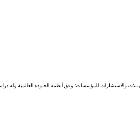
ا
حـلـيــلات والاستشارات للمؤسسات؛ وفق أنظمة الجـودة العالمية وله درا
المقر: شارع نيلسون مانيدلا - الحي الجامعي 56 تفرغ زينة - انواكشوط