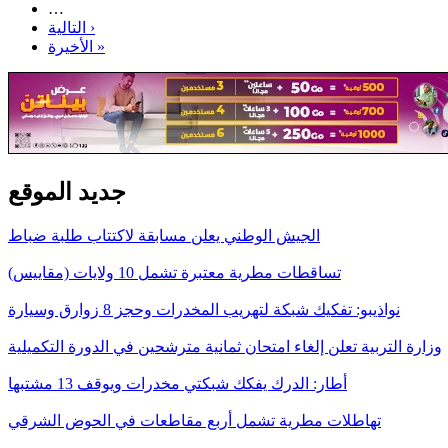
…
التالية ›
الأخيرة »
جديد الموقع
الجيش الوطني يعلن مسابقة لاكتتاب طلبة ضباط
تساقطات مطرية معتبرة تشمل 10 ولايات (مقاييس)
نواذيبو: تفكيك شبكة لتهريب المخدرات وحجز 8 زوارق وسيارة
وزارة التربية تعلن إلغاء امتحان ثمانية مترشحين في الدورة التكميلية
أطار: الدرك يفكك شبكتي مخدرات ويوقف 13 مشتبها
تهاطلات مطرية تشمل أربع مقاطعات في الحوض الشرقي