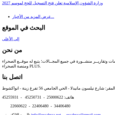
وزارة الشؤون الإسلامية تعلن فتح التسجيل للحج لموسم 2027
عرض المزيد من الأخبار...
البحث في الموقع
إلى الأعلى
من نحن
سات وتقاريــر منشــورة في جميع المجــالات؛ يتبع له موقــع الصحراء
ومنصة الصحراء PLUS.
اتصل بنا
هاتف: 25000622 - 45250731 - 45255931
22660622 - 22406480 - 34406480
essahraa@gmail.com
-
info@essahraa.net
البريد الالكتروني: