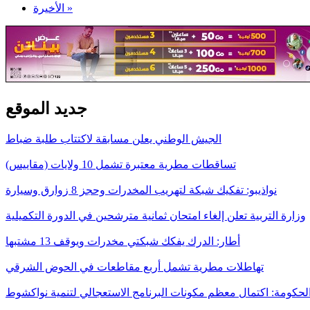
الأخيرة »
جديد الموقع
الجيش الوطني يعلن مسابقة لاكتتاب طلبة ضباط
تساقطات مطرية معتبرة تشمل 10 ولايات (مقاييس)
نواذيبو: تفكيك شبكة لتهريب المخدرات وحجز 8 زوارق وسيارة
وزارة التربية تعلن إلغاء امتحان ثمانية مترشحين في الدورة التكميلية
أطار: الدرك يفكك شبكتي مخدرات ويوقف 13 مشتبها
تهاطلات مطرية تشمل أربع مقاطعات في الحوض الشرقي
لحكومة: اكتمال معظم مكونات البرنامج الاستعجالي لتنمية نواكشوط