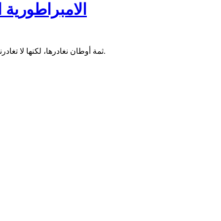
الامبراطورية 
ثمة أوطان نغادرها، لكنها لا تغادرنا أبدًا. وكانت الصين بالنسبة إليّ واحدةً من تلك البلاد: أرضًا بعيدة ما تزال تسكن الذاكرة كحلم يقظة، معلّقةً في مكانٍ ما بين الحنين والإعجاب.