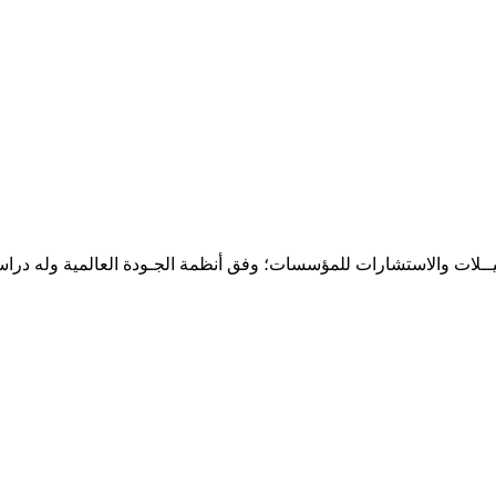
حـلـيــلات والاستشارات للمؤسسات؛ وفق أنظمة الجـودة العالمية وله درا
المقر: شارع نيلسون مانيدلا - الحي الجامعي 56 تفرغ زينة - انواكشوط