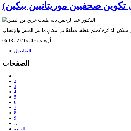
 تكوين صحفيين موريتانيين ببكين)
أربعاء, 27/05/2026 - 06:18
التفاصيل
الصفحات
1
2
3
4
5
6
7
8
9
…
التالية ›