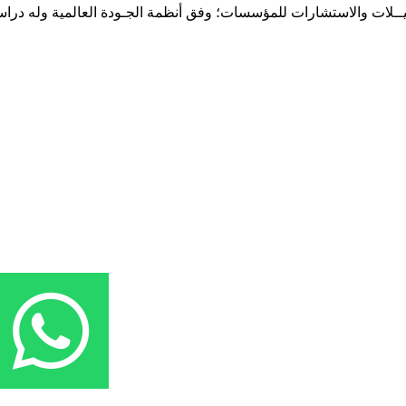
حـلـيــلات والاستشارات للمؤسسات؛ وفق أنظمة الجـودة العالمية وله درا
المقر: شارع نيلسون مانيدلا - الحي الجامعي 56 تفرغ زينة - انواكشوط