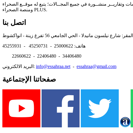
سات وتقاريــر منشــورة في جميع المجــالات؛ يتبع له موقــع الصحراء
ومنصة الصحراء PLUS.
اتصل بنا
هاتف: 25000622 - 45250731 - 45255931
22660622 - 22406480 - 34406480
essahraa@gmail.com
-
info@essahraa.net
البريد الالكتروني:
صفحاتنا الإجتماعية