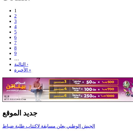
1
2
3
4
5
6
7
8
9
…
التالية ›
الأخيرة »
جديد الموقع
الجيش الوطني يعلن مسابقة لاكتتاب طلبة ضباط