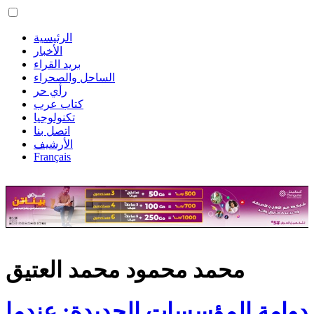
الرئيسية
الأخبار
بريد القراء
الساحل والصحراء
رأي حر
كتاب عرب
تكنولوجيا
اتصل بنا
الأرشيف
Français
محمد محمود محمد العتيق
دوامة المؤسسات الجديدة: عندما