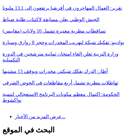
تقرير: العمال المهاجرون في أفريقيا يرتفعون إلى 13.1 مليونا
الجيش الوطني يعلن مسابقة لاكتتاب طلبة ضباط
تساقطات مطرية معتبرة تشمل 10 ولايات (مقاييس)
نواذيبو: تفكيك شبكة لتهريب المخدرات وحجز 8 زوارق وسيارة
وزارة التربية تعلن إلغاء امتحان ثمانية مترشحين في الدورة
التكميلية
أطار: الدرك يفكك شبكتي مخدرات ويوقف 13 مشتبها
تهاطلات مطرية تشمل أربع مقاطعات في الحوض الشرقي
الحكومة: اكتمال معظم مكونات البرنامج الاستعجالي لتنمية
نواكشوط
عرض المزيد من الأخبار...
البحث في الموقع