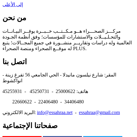
إلى الأعلى
من نحن
مركـــز الصحـــراء هــو مـكــتــب خــبــرة يوفــر البيـانــات
والتحـلـيــلات والاستشارات للمؤسسات؛ وفق أنظمة الجـودة
العالمية وله دراسات وتقاريــر منشــورة في جميع المجــالات؛ يتبع
له موقــع الصحراء ومنصة الصحراء PLUS.
اتصل بنا
المقر: شارع نيلسون مانيدلا - الحي الجامعي 56 تفرغ زينة -
انواكشوط
هاتف: 25000622 - 45250731 - 45255931
22660622 - 22406480 - 34406480
essahraa@gmail.com
-
info@essahraa.net
البريد الالكتروني:
صفحاتنا الإجتماعية