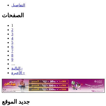
التفاصيل
الصفحات
1
2
3
4
5
6
7
8
9
…
التالية ›
الأخيرة »
جديد الموقع