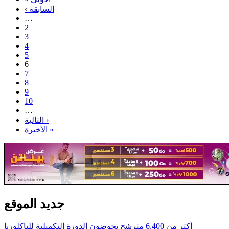
‹ السابقة
…
2
3
4
5
6
7
8
9
10
…
التالية ›
الأخيرة »
جديد الموقع
أكثر من 6,400 مترشح يخوضون الدورة التكميلية للباكلوريا