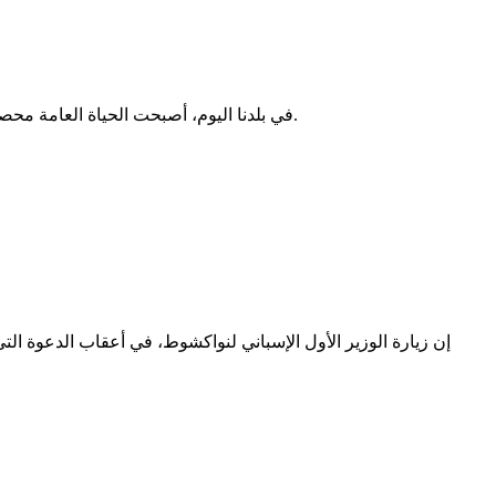
في بلدنا اليوم، أصبحت الحياة العامة محصورة في منطق ثنائي: هناك من هم “مع السلطات”، وهناك من يُعتبرون “معارضين”. هذا التصنيف التبسيطي ليس فقط خاطئًا، بل خطير أيضًا.
إن زيارة الوزير الأول الإسباني لنواكشوط، في أعقاب الدعوة التي و