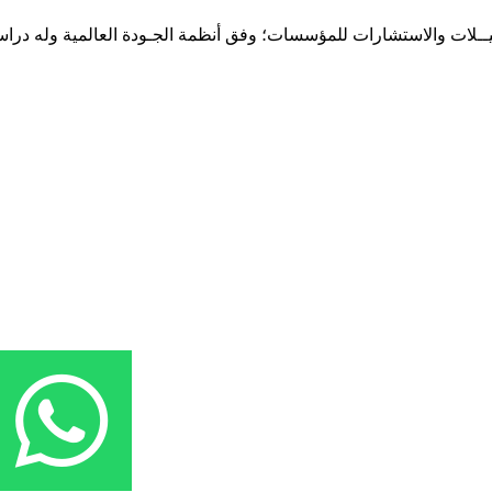
حـلـيــلات والاستشارات للمؤسسات؛ وفق أنظمة الجـودة العالمية وله درا
المقر: شارع نيلسون مانيدلا - الحي الجامعي 56 تفرغ زينة - انواكشوط