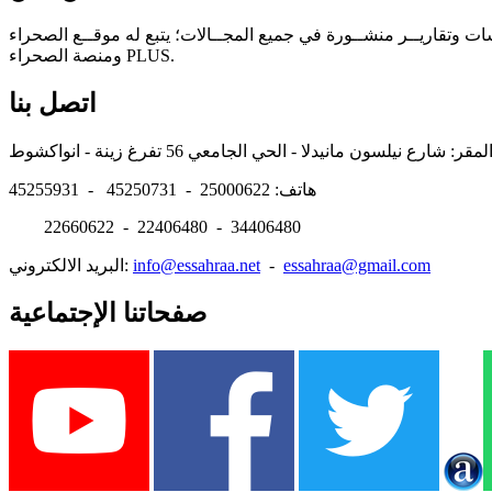
سات وتقاريــر منشــورة في جميع المجــالات؛ يتبع له موقــع الصحراء
ومنصة الصحراء PLUS.
اتصل بنا
هاتف: 25000622 - 45250731 - 45255931
22660622 - 22406480 - 34406480
essahraa@gmail.com
-
info@essahraa.net
البريد الالكتروني:
صفحاتنا الإجتماعية