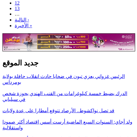
12
13
…
التالية ›
الأخيرة »
جديد الموقع
الرئيس غزواني يعزي تبون في ضحايا حادث انقلاب حافلة بولاية
بومرداس
الدرك يضبط خمسة كيلوغرامات من القنب الهندي بحوزة شخص
في سيلبابي
قد تصل نواكشوط.. الأرصاد تتوقع أمطارا على عدة ولايات
ولد أجاي: السنوات السبع الماضية أرست أسس اقتصاد أكثر صمودا
واستقلالية