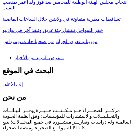
انتخاب مجلس الهيئة الوطنية للمحامين بعد فوز ولد أعمر بمنصب
النقيب
تساقطات مطرية متفاوتة في ولايتين خلال الساعات الماضية
خفر السواحل تنتشل جثة غريق وتنقذ آخر في نواذيبو
موريتانيا تعزي الجزائر في ضحايا حادث بومرداس
عرض المزيد من الأخبار...
البحث في الموقع
إلى الأعلى
من نحن
مركـــز الصحـــراء هــو مـكــتــب خــبــرة يوفــر البيـانــات
والتحـلـيــلات والاستشارات للمؤسسات؛ وفق أنظمة الجـودة
العالمية وله دراسات وتقاريــر منشــورة في جميع المجــالات؛ يتبع
له موقــع الصحراء ومنصة الصحراء PLUS.