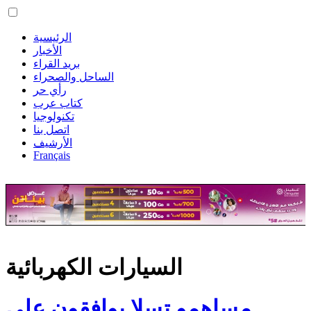
الرئيسية
الأخبار
بريد القراء
الساحل والصحراء
رأي حر
كتاب عرب
تكنولوجيا
اتصل بنا
الأرشيف
Français
السيارات الكهربائية
مساهمو تسلا يوافقون على