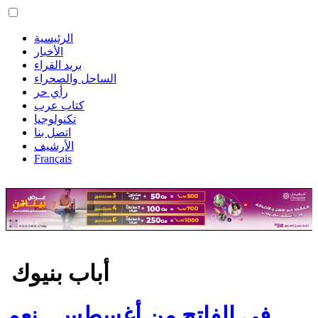
الرئيسية
الأخبار
بريد القراء
الساحل والصحراء
رأي حر
كتاب عرب
تكنولوجيا
اتصل بنا
الأرشيف
Français
‏أباب بنيوك ‏
في الفاتح من أغسطس.. نعم