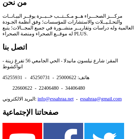
من نحن
مركـــز الصحـــراء هــو مـكــتــب خــبــرة يوفــر البيـانــات
والتحـلـيــلات والاستشارات للمؤسسات؛ وفق أنظمة الجـودة
العالمية وله دراسات وتقاريــر منشــورة في جميع المجــالات؛ يتبع
له موقــع الصحراء ومنصة الصحراء PLUS.
اتصل بنا
المقر: شارع نيلسون مانيدلا - الحي الجامعي 56 تفرغ زينة -
انواكشوط
هاتف: 25000622 - 45250731 - 45255931
22660622 - 22406480 - 34406480
essahraa@gmail.com
-
info@essahraa.net
البريد الالكتروني:
صفحاتنا الإجتماعية