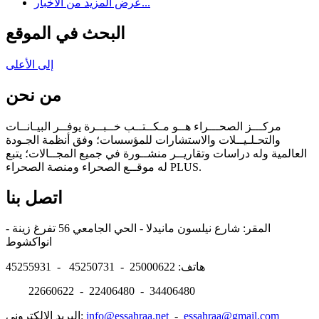
عرض المزيد من الأخبار...
البحث في الموقع
إلى الأعلى
من نحن
مركـــز الصحـــراء هــو مـكــتــب خــبــرة يوفــر البيـانــات
والتحـلـيــلات والاستشارات للمؤسسات؛ وفق أنظمة الجـودة
العالمية وله دراسات وتقاريــر منشــورة في جميع المجــالات؛ يتبع
له موقــع الصحراء ومنصة الصحراء PLUS.
اتصل بنا
المقر: شارع نيلسون مانيدلا - الحي الجامعي 56 تفرغ زينة -
انواكشوط
هاتف: 25000622 - 45250731 - 45255931
22660622 - 22406480 - 34406480
essahraa@gmail.com
-
info@essahraa.net
البريد الالكتروني: