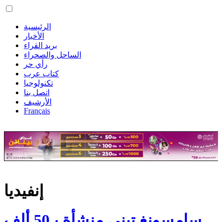
الرئيسية
الأخبار
بريد القراء
الساحل والصحراء
رأي حر
كتاب عرب
تكنولوجيا
اتصل بنا
الأرشيف
Français
إنفيديا
سامسونغ تبني منشأة بـ50 ألف