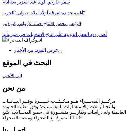
سفر خارجي لولد عبد العزيز بعد أيام
أغنية جديدة لفرقة أولاد لبلاد بعنوان "الحرية"
الرئيس يحضر افتتاح حملة غزواني بانواذيبو
أهم ردود الفعل الدولية على نتائج الانتخابات في موريتانيا
عرض المزيد من الأخبار...
البحث في الموقع
إلى الأعلى
من نحن
مركـــز الصحـــراء هــو مـكــتــب خــبــرة يوفــر البيـانــات
والتحـلـيــلات والاستشارات للمؤسسات؛ وفق أنظمة الجـودة
العالمية وله دراسات وتقاريــر منشــورة في جميع المجــالات؛ يتبع
له موقــع الصحراء ومنصة الصحراء PLUS.
اتصل بنا