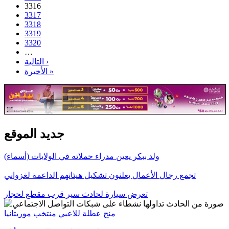
3316
3317
3318
3319
3320
…
التالية ›
الأخيرة »
جديد الموقع
ولد ببكر يعين مدراء حملاته في الولايات (أسماء)
تجمع رجال الأعمال يعلنون تشكيل هيئاتهم الداعمة لغزواني
تعرض سيارة لحادث سير قرب مقطع لحجار
منح عطلة للاعبي منتخب موريتانيا