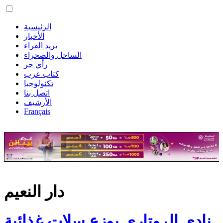
الرئيسية
الأخبار
بريد القراء
الساحل والصحراء
رأي حر
كتاب عرب
تكنولوجيا
اتصل بنا
الأرشيف
Français
دار النعيم
نادي الروتاري يوزع سلات غذائية